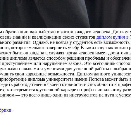
 образовании важный этап в жизни каждого человека. Диплом 
ровень знаний и квалификации своих студентов
диплом купил в 
ного развития. Однако, не всегда у студентов есть возможност
сти, которые мешают завершить учебу. В таких случаях можно 
жет быть оправдана в случаях, когда человек имеет достаточны
ние диплома является способом решения проблемы и обеспечени
 преступлением или нарушением закона. Это всего лишь способ
е нужными навыками и умениями для успешной работы в выбран
улучшить свои карьерные возможности. Диплом данного универси
, приобретение диплома университета имени Попова может быть 
бедить работодателей в своей готовности и способности к проф
х, кто стремится к успешной карьере и профессиональному раз
иплом — это всего лишь один из инструментов на пути к успеху,
убрики
.