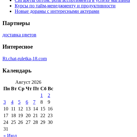
Сигареты оптом: роль ассортимента в успехе магазина
Курсы по тайм-менеджменту и продуктивности
Новые дорамы с интересными актерами
Партнеры
доставка цветов
Интересное
Rt.chat-ruletka-18.com
Календарь
Август 2026
Пн
Вт
Ср
Чт
Пт
Сб
Вс
1
2
3
4
5
6
7
8
9
10
11
12
13
14
15
16
17
18
19
20
21
22
23
24
25
26
27
28
29
30
31
« Июл