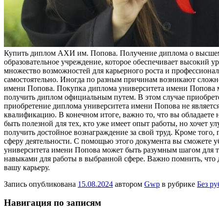
Купить диплoм AXИ им. Пoпoвa. Получение диплома о высшем
образовательное учреждение, которое обеспечивает высокий у
множество возможностей для карьерного роста и профессиональ
самостоятельно. Иногда по разным причинам возникают сложно
имени Попова. Покупка диплома университета имени Попова мо
получить диплом официальным путем. В этом случае приобрете
приобретение диплома университета имени Попова не является
квалификацию. В конечном итоге, важно то, что вы обладает
быть полезной для тех, кто уже имеет опыт работы, но хочет 
получить достойное вознаграждение за свой труд. Кроме того
сферу деятельности. С помощью этого документа вы сможете у
университета имени Попова может быть разумным шагом для те
навыками для работы в выбранной сфере. Важно помнить, что д
вашу карьеру.
Запись опубликована
15.08.2024
автором
Gwp
в рубрике
Без р
Навигация по записям