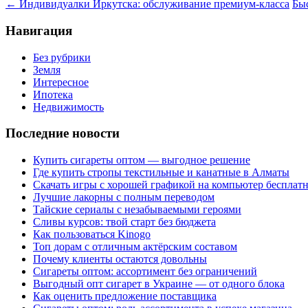
←
Индивидуалки Иркутска: обслуживание премиум-класса
Бы
Навигация
Без рубрики
Земля
Интересное
Ипотека
Недвижимость
Последние новости
Купить сигареты оптом — выгодное решение
Где купить стропы текстильные и канатные в Алматы
Скачать игры с хорошей графикой на компьютер бесплатн
Лучшие лакорны с полным переводом
Тайские сериалы с незабываемыми героями
Сливы курсов: твой старт без бюджета
Как пользоваться Kinogo
Топ дорам с отличным актёрским составом
Почему клиенты остаются довольны
Сигареты оптом: ассортимент без ограничений
Выгодный опт сигарет в Украине — от одного блока
Как оценить предложение поставщика