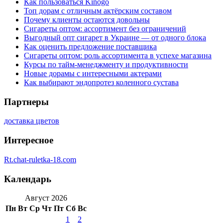
Как пользоваться Kinogo
Топ дорам с отличным актёрским составом
Почему клиенты остаются довольны
Сигареты оптом: ассортимент без ограничений
Выгодный опт сигарет в Украине — от одного блока
Как оценить предложение поставщика
Сигареты оптом: роль ассортимента в успехе магазина
Курсы по тайм-менеджменту и продуктивности
Новые дорамы с интересными актерами
Как выбирают эндопротез коленного сустава
Партнеры
доставка цветов
Интересное
Rt.chat-ruletka-18.com
Календарь
Август 2026
Пн
Вт
Ср
Чт
Пт
Сб
Вс
1
2