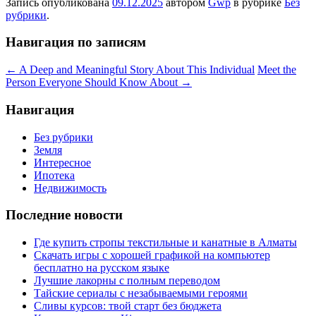
Запись опубликована
09.12.2025
автором
Gwp
в рубрике
Без
рубрики
.
Навигация по записям
←
A Deep and Meaningful Story About This Individual
Meet the
Person Everyone Should Know About
→
Навигация
Без рубрики
Земля
Интересное
Ипотека
Недвижимость
Последние новости
Где купить стропы текстильные и канатные в Алматы
Скачать игры с хорошей графикой на компьютер
бесплатно на русском языке
Лучшие лакорны с полным переводом
Тайские сериалы с незабываемыми героями
Сливы курсов: твой старт без бюджета