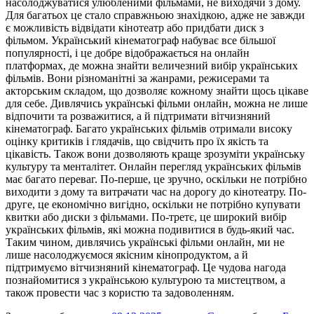
насолоджуватися улюбленими фільмами, не виходячи з дому.
Для багатьох це стало справжньою знахідкою, адже не завжди
є можливість відвідати кінотеатр або придбати диск з
фільмом. Український кінематограф набуває все більшої
популярності, і це добре відображається на онлайн
платформах, де можна знайти величезний вибір українських
фільмів. Вони різноманітні за жанрами, режисерами та
акторським складом, що дозволяє кожному знайти щось цікаве
для себе. Дивлячись українські фільми онлайн, можна не лише
відпочити та розважитися, а й підтримати вітчизняний
кінематограф. Багато українських фільмів отримали високу
оцінку критиків і глядачів, що свідчить про їх якість та
цікавість. Також вони дозволяють краще зрозуміти українську
культуру та менталітет. Онлайн перегляд українських фільмів
має багато переваг. По-перше, це зручно, оскільки не потрібно
виходити з дому та витрачати час на дорогу до кінотеатру. По-
друге, це економічно вигідно, оскільки не потрібно купувати
квитки або диски з фільмами. По-третє, це широкий вибір
українських фільмів, які можна подивитися в будь-який час.
Таким чином, дивлячись українські фільми онлайн, ми не
лише насолоджуємося якісним кінопродуктом, а й
підтримуємо вітчизняний кінематограф. Це чудова нагода
познайомитися з українською культурою та мистецтвом, а
також провести час з користю та задоволенням.