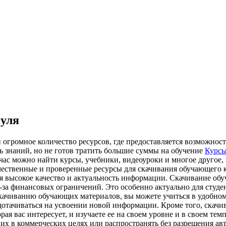
нуля
 огромное количество ресурсов, где предоставляется возможнос
нь знаний, но не готов тратить большие суммы на обучение
Курсы
час можно найти курсы, учебники, видеоуроки и многое другое,
чественные и проверенные ресурсы для скачивания обучающего 
ся высокое качество и актуальность информации. Скачивание о
-за финансовых ограничений. Это особенно актуально для студе
качиванию обучающих материалов, вы можете учиться в удобном 
едотачиваться на усвоении новой информации. Кроме того, скач
рая вас интересует, и изучаете ее на своем уровне и в своем т
ь их в коммерческих целях или распространять без разрешения а