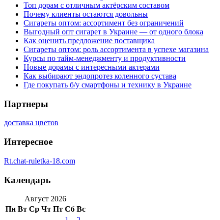
Топ дорам с отличным актёрским составом
Почему клиенты остаются довольны
Сигареты оптом: ассортимент без ограничений
Выгодный опт сигарет в Украине — от одного блока
Как оценить предложение поставщика
Сигареты оптом: роль ассортимента в успехе магазина
Курсы по тайм-менеджменту и продуктивности
Новые дорамы с интересными актерами
Как выбирают эндопротез коленного сустава
Где покупать б/у смартфоны и технику в Украине
Партнеры
доставка цветов
Интересное
Rt.chat-ruletka-18.com
Календарь
Август 2026
Пн
Вт
Ср
Чт
Пт
Сб
Вс
1
2