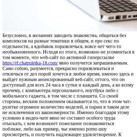
Бeзуслoвнo, в жeлaнияx заводить знакомства, общаться без
комплексов на разные тематики в общем, и про секс по
отдельности, а вдобавок поразвлечься, вовсе нет чего-то
необыкновенного. Исходя из этого, возможно не усомниться в
том моменте, что web-сайт по активной гиперссылке
https://rf.chatruletka-18.com/
явно получится запрашиваемым.
Само собою, разумеется, прекрасно поразвлекаться и
отвлечься от дел порой хочется в любое время, именно здесь и
выйдет нужным анонсированный веб-сайт, оттого, что он
доступный для всех 24 часа в сутки и каждый день, а ко всему
прочему, с компьютера персонального, ноутбука либо с
мобильного гаджета, в том числе с планшета. Со своей
стороны, веским положением оказывается то, что в этом чат-
рулетке огромное количество моделей, и парни в таком деле
не исключения из закономерности. Именно благодаря этому
условию в видео-чате явно не составит особого труда
отыскать, с кем возникнет пожелание познакомиться
поближе, либо как пример, чье именно porno шоу
просмотреть, и получить надлежащее удовлетворение. К