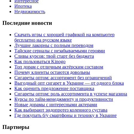
Интересное
Ипотека
Недвижимость
Последние новости
Скачать игры с хорошей графикой на компьютер
бесплатно на русском языке
Лучшие лакорны с полным переводом
Тайские сериалы с незабываемыми героями
Сливы курсов: твой старт без бюджета
Как пользоваться Kinogo
Топ дорам с отличным актёрским составом
Почему клиенты остаются довольны
Сигареты оптом: ассортимент без ограничений
Выгодный опт сигарет в Украине — от одного блока
Как оценить предложение поставщика
Сигареты оптом: роль ассортимента в успехе магазина
Курсы по тайм-менеджменту и продуктивности
Новые дорамы с интересными актерами
Как выбирают эндопротез коленного сустава
Где покупать б/у смартфоны и технику в Украине
Партнеры