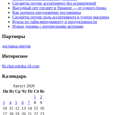
Сигареты оптом: ассортимент без ограничений
Выгодный опт сигарет в Украине — от одного блока
Как оценить предложение поставщика
Сигареты оптом: роль ассортимента в успехе магазина
Курсы по тайм-менеджменту и продуктивности
Новые дорамы с интересными актерами
Партнеры
доставка цветов
Интересное
Rt.chat-ruletka-18.com
Календарь
Август 2026
Пн
Вт
Ср
Чт
Пт
Сб
Вс
1
2
3
4
5
6
7
8
9
10
11
12
13
14
15
16
17
18
19
20
21
22
23