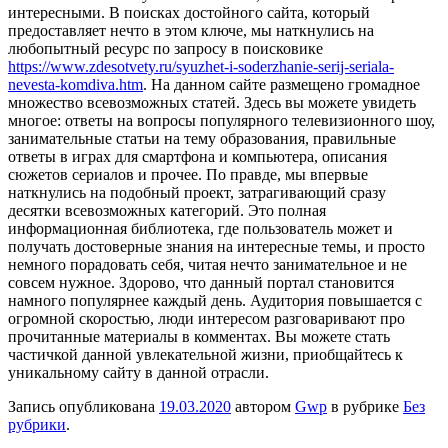
интересными. В поисках достойного сайта, который
предоставляет нечто в этом ключе, мы наткнулись на
любопытный ресурс по запросу в поисковике
https://www.zdesotvety.ru/syuzhet-i-soderzhanie-serij-seriala-
nevesta-komdiva.htm
. На данном сайте размещено громадное
множество всевозможных статей. Здесь вы можете увидеть
многое: ответы на вопросы популярного телевизионного шоу,
занимательные статьи на тему образования, правильные
ответы в играх для смартфона и компьютера, описания
сюжетов сериалов и прочее. По правде, мы впервые
наткнулись на подобный проект, затрагивающий сразу
десятки всевозможных категорий. Это полная
информационная библиотека, где пользователь может и
получать достоверные знания на интересные темы, и просто
немного порадовать себя, читая нечто занимательное и не
совсем нужное. Здорово, что данный портал становится
намного популярнее каждый день. Аудитория повышается с
огромной скоростью, люди интересом разговаривают про
прочитанные материалы в комментах. Вы можете стать
частичкой данной увлекательной жизни, приобщайтесь к
уникальному сайту в данной отрасли.
Запись опубликована
19.03.2020
автором
Gwp
в рубрике
Без
рубрики
.