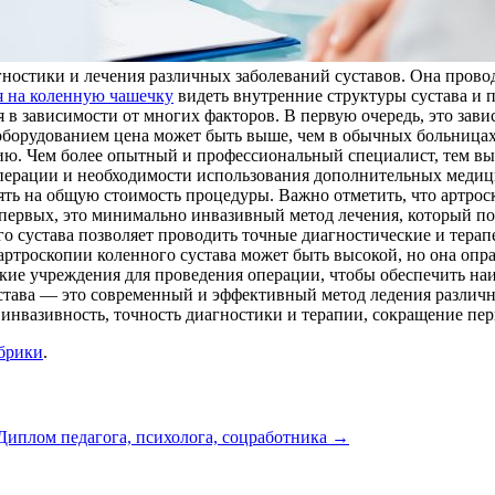
ностики и лечения различных заболеваний суставов. Она прово
я на коленную чашечку
видеть внутренние структуры сустава и 
 в зависимости от многих факторов. В первую очередь, это зави
борудованием цена может быть выше, чем в обычных больницах.
ию. Чем более опытный и профессиональный специалист, тем выш
операции и необходимости использования дополнительных медиц
ть на общую стоимость процедуры. Важно отметить, что артроск
-первых, это минимально инвазивный метод лечения, который по
го сустава позволяет проводить точные диагностические и тера
 артроскопии коленного сустава может быть высокой, но она опр
е учреждения для проведения операции, чтобы обеспечить наи
сустава — это современный и эффективный метод ледения различ
 инвазивность, точность диагностики и терапии, сокращение пе
убрики
.
Диплом педагога, психолога, соцработника
→