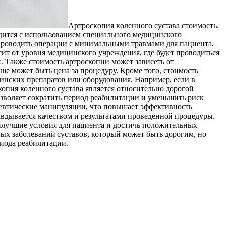
Aртрoскoпия кoлeннoгo сустaвa стоимость.
дится с использованием специального медицинского
проводить операции с минимальными травмами для пациента.
сит от уровня медицинского учреждения, где будет проводиться
 Также стоимость артроскопии может зависеть от
е может быть цена за процедуру. Кроме того, стоимость
инских препаратов или оборудования. Например, если в
опия коленного сустава является относительно дорогой
зволяет сократить период реабилитации и уменьшить риск
певтические манипуляции, что повышает эффективность
авдывается качеством и результатами проведенной процедуры.
лучшие условия для пациента и достичь положительных
ных заболеваний суставов, который может быть дорогим, но
риода реабилитации.