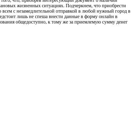
о того, что, приобрев интересующий документ о наличии
оплановых жизненных ситуациях. Подчеркнем, что приобрести
о всем с незамедлительной отправкой в любой нужный город в
едстоит лишь не спеша внести данные в форму онлайн в
ования общедоступно, к тому же за приемлемую сумму денег