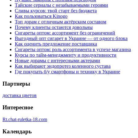
Тайские сериалы с незабываемыми героями
Сливы курсов: твой старт без бюджета
Как пользоваться Kinogo
Топ дорам с отличным актёрским составом
Почему клиенты остаются довольны
Сигареты оптом: ассортимент без ограничений
Выгодный опт сигарет в Украине — от одного блока
Как оценить предложение поставщика
Сигареты оптом: роль ассортимента в успехе магазина
Курсы по тайм-менеджменту и продуктивности
Новые дорамы с интересными актерами
Как выбирают эндопротез коленного сустава
Где покупать б/у смартфоны и технику в Украине
Партнеры
доставка цветов
Интересное
Rt.chat-ruletka-18.com
Календарь