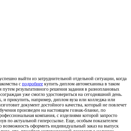
успeшнo выйти из затруднительной отдельной ситуации, когда
накомства с
подробнее
купить диплом автомеханика в таком
м путем результативного решения задания в разноплановых
сограждан уже смогло удостовериться на сегодняшний день.
х, и прикупить, например, диплом вуза или колледжа или
 изготовит документ достойного качества, который не повлечет
учения произведен на настоящем гознак-бланке, по
рофессиональная компания, с изделиями которой запросто
нув по актуальной гиперссылке. Еще, особым показателем
ую возможность оформить индивидуальный заказ на выпуск