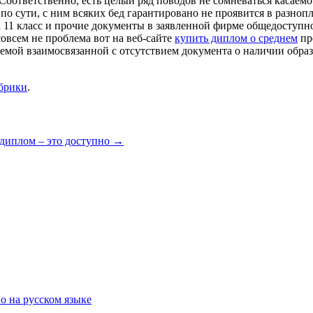
Соответственно, есть целый ряд поводов не сомневаться касаем
 по сути, с ним всяких бед гарантировано не проявится в разн
а 11 класс и прочие документы в заявленной фирме общедоступн
овсем не проблема вот на веб-сайте
купить диплом о среднем
пр
мой взаимосвязанной с отсутствием документа о наличии образ
убрики
.
диплом – это доступно
→
о на русском языке