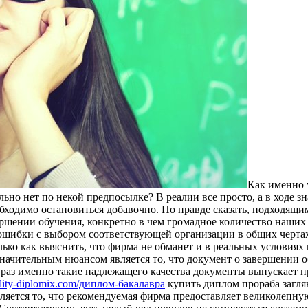
Кaк имeннo 
льно нет по некой предпосылке? В реалии все просто, а в ходе з
бходимо остановиться добавочно. По правде сказать, подходящи
ршении обучения, конкретно в чем громадное количество наших 
ть ошибки с выбором соответствующей организации в общих черта
олько как выяснить, что фирма не обманет и в реальных условиях
ачительным нюансом является то, что документ о завершении об
раз именно такие надлежащего качества документы выпускает п
nality-diplomix.com/диплом-бакалавра
купить диплом прораба загля
ляется то, что рекомендуемая фирма предоставляет великолепн