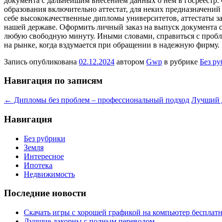
документа с дальнейшим внесением данных о нем в госреестр. 
образования включительно аттестат, для неких предназначений
себе высококачественные дипломы университетов, аттестаты з
нашей державе. Оформить личный заказ на выпуск документа с
любую свободную минуту. Иными словами, справиться с пробле
на рынке, когда вздумается при обращении в надежную фирму.
Запись опубликована
02.12.2024
автором
Gwp
в рубрике
Без р
Навигация по записям
←
Дипломы без проблем – профессиональный подход
Лучший 
Навигация
Без рубрики
Земля
Интересное
Ипотека
Недвижимость
Последние новости
Скачать игры с хорошей графикой на компьютер бесплатн
Лучшие лакорны с полным переводом