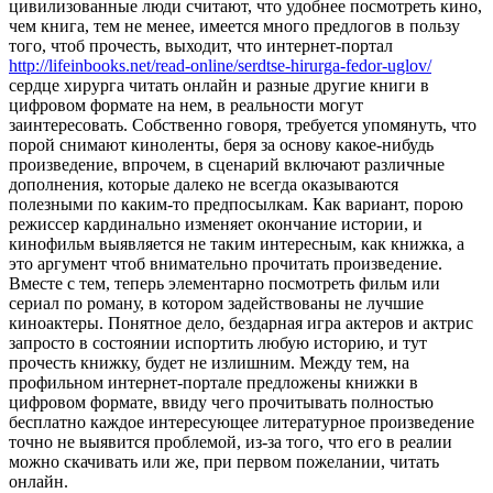
цивилизованные люди считают, что удобнее посмотреть кино,
чем книга, тем не менее, имеется много предлогов в пользу
того, чтоб прочесть, выходит, что интернет-портал
http://lifeinbooks.net/read-online/serdtse-hirurga-fedor-uglov/
сердце хирурга читать онлайн и разные другие книги в
цифровом формате на нем, в реальности могут
заинтересовать. Собственно говоря, требуется упомянуть, что
порой снимают киноленты, беря за основу какое-нибудь
произведение, впрочем, в сценарий включают различные
дополнения, которые далеко не всегда оказываются
полезными по каким-то предпосылкам. Как вариант, порою
режиссер кардинально изменяет окончание истории, и
кинофильм выявляется не таким интересным, как книжка, а
это аргумент чтоб внимательно прочитать произведение.
Вместе с тем, теперь элементарно посмотреть фильм или
сериал по роману, в котором задействованы не лучшие
киноактеры. Понятное дело, бездарная игра актеров и актрис
запросто в состоянии испортить любую историю, и тут
прочесть книжку, будет не излишним. Между тем, на
профильном интернет-портале предложены книжки в
цифровом формате, ввиду чего прочитывать полностью
бесплатно каждое интересующее литературное произведение
точно не выявится проблемой, из-за того, что его в реалии
можно скачивать или же, при первом пожелании, читать
онлайн.