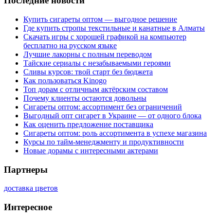
Последние новости
Купить сигареты оптом — выгодное решение
Где купить стропы текстильные и канатные в Алматы
Скачать игры с хорошей графикой на компьютер
бесплатно на русском языке
Лучшие лакорны с полным переводом
Тайские сериалы с незабываемыми героями
Сливы курсов: твой старт без бюджета
Как пользоваться Kinogo
Топ дорам с отличным актёрским составом
Почему клиенты остаются довольны
Сигареты оптом: ассортимент без ограничений
Выгодный опт сигарет в Украине — от одного блока
Как оценить предложение поставщика
Сигареты оптом: роль ассортимента в успехе магазина
Курсы по тайм-менеджменту и продуктивности
Новые дорамы с интересными актерами
Партнеры
доставка цветов
Интересное