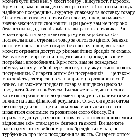
можете бути впевнені у якості товару і відсутності підробок.
Крім того, вам не доведеться витрачати час і кошти на пошук
надійного посередника, акуратну упаковку та доставку товару.
Отримуючи сигарети оптом без посередників, ви можете
значно зекономити свої кошти. При цьому вам не потрібно
буде платити додаткові комісії та витрати на оптовика. Ви
можете зробити закупівлю напряму від виробника або
постачальника і отримати товар за оптовою ціною. Завдяки
оптовим постачанням сигарет без посередників, ви також
можете отримати доступ до різноманітних брендів та смаків.
Ви зможете вибрати той продукт, який відповідає вашим
потребам і вподобанням. Крім того, вам не доведеться
обмежуватися у виборі через високу ціну, яку встановлюють
посередники. Сигарети оптом без посередників — це також
можливість для торговців та підприємців розширити свій
бізнес. Ви зможете придбати товар за вигідною ціною та
продавати його з прибутком. Ви зможете залучити нових
клієнтів та розширити асортимент продукції, що позитивно
вплине на ваші фінансові результати. Отже, сигарети оптом
без посередників — це вигідна можливість для всіх, хто
цікавиться економією та розвитком свого бізнесу. Ви
отримаєте доступ до якісного товару за оптовою ціною, який
відповідає всім стандартам безпеки та якості. Ви зможете
насолоджуватися вибором різних брендів та смаків, не
турбуючись про його походження та якість. Сигарети оптом