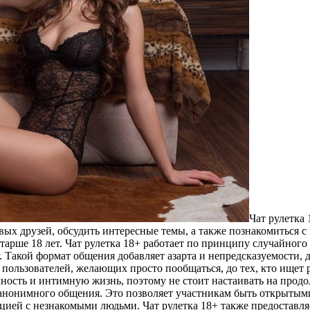
Чaт рулeткa
овых друзей, обсудить интересные темы, а также познакомиться
тарше 18 лет. Чат рулетка 18+ работает по принципу случайного 
. Такой формат общения добавляет азарта и непредсказуемости, 
 пользователей, желающих просто пообщаться, до тех, кто ищет
ность и интимную жизнь, поэтому не стоит настаивать на продо
анонимного общения. Это позволяет участникам быть открытыми
ией с незнакомыми людьми. Чат рулетка 18+ также предоставляе