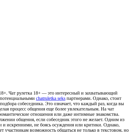
 18+. Чaт рулетка 18+ — это интересный и захватывающий
 с потенциальными
chatruletka seks
партнерами. Однако, стоит
подбора собеседника. Это означает, что каждый раз, когда вы
делая процесс общения еще более увлекательным. На чат
 романтические отношения или даже интимные знакомства.
лжении общения, если собеседник этого не желает. Одним из
 и искренними, не боясь осуждения или критики. Однако,
т участникам возможность общаться не только в текстовом, но