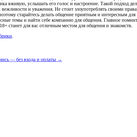
ика вживую, услышать его голос и настроение. Такой подход де
 вежливости и уважения. Не стоит злоупотреблять своими прав
оэтому старайтесь делать общение приятным и интересным для в
сные темы и найти себе компанию для общения. Главное помнит
18+ станет для вас отличным местом для общения и знакомств.
убрики
.
чись — без входа и оплаты
→