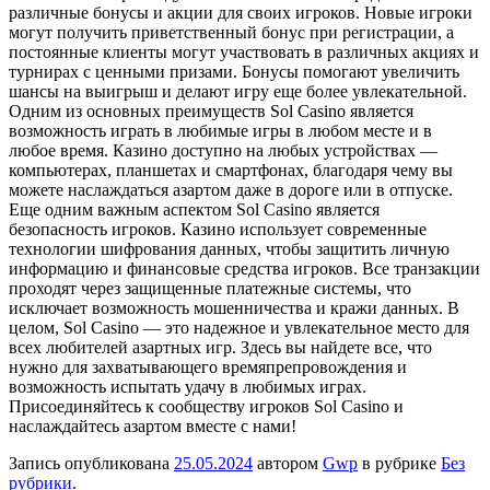
различные бонусы и акции для своих игроков. Новые игроки
могут получить приветственный бонус при регистрации, а
постоянные клиенты могут участвовать в различных акциях и
турнирах с ценными призами. Бонусы помогают увеличить
шансы на выигрыш и делают игру еще более увлекательной.
Одним из основных преимуществ Sol Casino является
возможность играть в любимые игры в любом месте и в
любое время. Казино доступно на любых устройствах —
компьютерах, планшетах и смартфонах, благодаря чему вы
можете наслаждаться азартом даже в дороге или в отпуске.
Еще одним важным аспектом Sol Casino является
безопасность игроков. Казино использует современные
технологии шифрования данных, чтобы защитить личную
информацию и финансовые средства игроков. Все транзакции
проходят через защищенные платежные системы, что
исключает возможность мошенничества и кражи данных. В
целом, Sol Casino — это надежное и увлекательное место для
всех любителей азартных игр. Здесь вы найдете все, что
нужно для захватывающего времяпрепровождения и
возможность испытать удачу в любимых играх.
Присоединяйтесь к сообществу игроков Sol Casino и
наслаждайтесь азартом вместе с нами!
Запись опубликована
25.05.2024
автором
Gwp
в рубрике
Без
рубрики
.