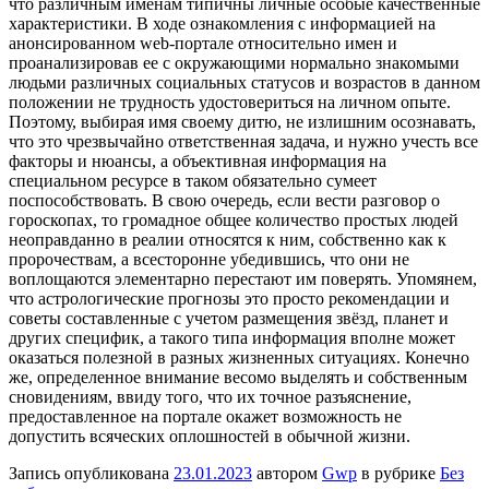
что различным именам типичны личные особые качественные
характеристики. В ходе ознакомления с информацией на
анонсированном web-портале относительно имен и
проанализировав ее с окружающими нормально знакомыми
людьми различных социальных статусов и возрастов в данном
положении не трудность удостовериться на личном опыте.
Поэтому, выбирая имя своему дитю, не излишним осознавать,
что это чрезвычайно ответственная задача, и нужно учесть все
факторы и нюансы, а объективная информация на
специальном ресурсе в таком обязательно сумеет
поспособствовать. В свою очередь, если вести разговор о
гороскопах, то громадное общее количество простых людей
неоправданно в реалии относятся к ним, собственно как к
пророчествам, а всесторонне убедившись, что они не
воплощаются элементарно перестают им поверять. Упомянем,
что астрологические прогнозы это просто рекомендации и
советы составленные с учетом размещения звёзд, планет и
других специфик, а такого типа информация вполне может
оказаться полезной в разных жизненных ситуациях. Конечно
же, определенное внимание весомо выделять и собственным
сновидениям, ввиду того, что их точное разъяснение,
предоставленное на портале окажет возможность не
допустить всяческих оплошностей в обычной жизни.
Запись опубликована
23.01.2023
автором
Gwp
в рубрике
Без