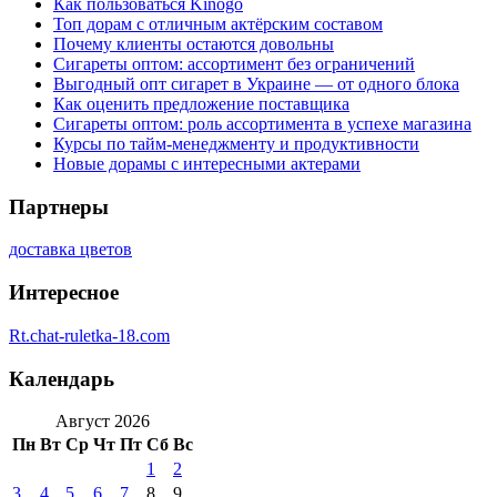
Как пользоваться Kinogo
Топ дорам с отличным актёрским составом
Почему клиенты остаются довольны
Сигареты оптом: ассортимент без ограничений
Выгодный опт сигарет в Украине — от одного блока
Как оценить предложение поставщика
Сигареты оптом: роль ассортимента в успехе магазина
Курсы по тайм-менеджменту и продуктивности
Новые дорамы с интересными актерами
Партнеры
доставка цветов
Интересное
Rt.chat-ruletka-18.com
Календарь
Август 2026
Пн
Вт
Ср
Чт
Пт
Сб
Вс
1
2
3
4
5
6
7
8
9