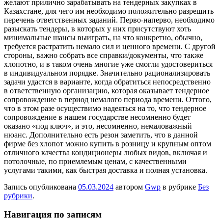
желают прилично зарабатывать на тендерных закупках в
Казахстане, для чего им необходимо положительно разрешить
перечень ответственных заданий. Перво-наперво, необходимо
разыскать тендеры, в которых у них присутствуют хоть
минимальные шансы выиграть, на что конкретно, обычно,
требуется растратить немало сил и ценного времени. С другой
стороны, важно собрать все справки/документы, что также
хлопотно, и в таком очень многие уже смогли удостовериться
в индивидуальном порядке. Значительно рационализировать
задачи удастся в варианте, когда обратиться непосредственно
в ответственную организацию, которая оказывает тендерное
сопровождение в период немалого периода времени. Оттого,
что в этом разе осуществимо надеяться на то, что тендерное
сопровождение в нашем государстве несомненно будет
оказано «под ключ», и это, несомненно, немаловажный
нюанс. Дополнительно есть резон заметить, что в данной
фирме без хлопот можно купить в розницу и крупным оптом
отличного качества кондиционеры любых видов, включая и
потолочные, по приемлемым ценам, с качественными
услугами такими, как быстрая доставка и полная установка.
Запись опубликована
05.03.2024
автором
Gwp
в рубрике
Без
рубрики
.
Навигация по записям