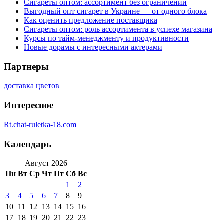
Сигареты оптом: ассортимент без ограничений
Выгодный опт сигарет в Украине — от одного блока
Как оценить предложение поставщика
Сигареты оптом: роль ассортимента в успехе магазина
Курсы по тайм-менеджменту и продуктивности
Новые дорамы с интересными актерами
Партнеры
доставка цветов
Интересное
Rt.chat-ruletka-18.com
Календарь
Август 2026
Пн
Вт
Ср
Чт
Пт
Сб
Вс
1
2
3
4
5
6
7
8
9
10
11
12
13
14
15
16
17
18
19
20
21
22
23