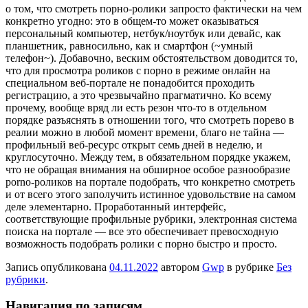
о том, что смотреть порно-ролики запросто фактически на чем
конкретно угодно: это в общем-то может оказываться
персональный компьютер, нетбук/ноутбук или девайс, как
планшетник, равносильно, как и смартфон (~умный
телефон~). Добавочно, веским обстоятельством доводится то,
что для просмотра роликов с порно в режиме онлайн на
специальном веб-портале не понадобится проходить
регистрацию, а это чрезвычайно прагматично. Ко всему
прочему, вообще вряд ли есть резон что-то в отдельном
порядке разъяснять в отношении того, что смотреть порево в
реалии можно в любой момент времени, благо не тайна —
профильный веб-ресурс открыт семь дней в неделю, и
круглосуточно. Между тем, в обязательном порядке укажем,
что не обращая внимания на обширное особое разнообразие
porno-роликов на портале подобрать, что конкретно смотреть
и от всего этого заполучить истинное удовольствие на самом
деле элементарно. Проработанный интерфейс,
соответствующие профильные рубрики, электронная система
поиска на портале — все это обеспечивает превосходную
возможность подобрать ролики с порно быстро и просто.
Запись опубликована
04.11.2022
автором
Gwp
в рубрике
Без
рубрики
.
Навигация по записям