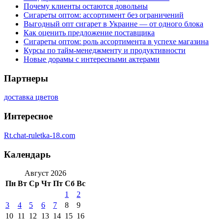
Почему клиенты остаются довольны
Сигареты оптом: ассортимент без ограничений
Выгодный опт сигарет в Украине — от одного блока
Как оценить предложение поставщика
Сигареты оптом: роль ассортимента в успехе магазина
Курсы по тайм-менеджменту и продуктивности
Новые дорамы с интересными актерами
Партнеры
доставка цветов
Интересное
Rt.chat-ruletka-18.com
Календарь
Август 2026
Пн
Вт
Ср
Чт
Пт
Сб
Вс
1
2
3
4
5
6
7
8
9
10
11
12
13
14
15
16