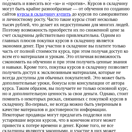
подумать и взвесить все «за» и «против». Курсов в складчину
могут быть крайне разнообразные — от обучения по созданию
сайтов
курсы в складчину купить
до курсов по саморазвитию
и личностному росту. Часто такие курсы стоят несколько
тысяч рублей, что делает их недоступными для многих людей.
Поэтому возможность приобрести их по сниженной цене за
счет складчины действительно привлекательна. Одним из
главных плюсов покупки курсов в складчину является
экономия денег. При участии в складчине вы платите только
часть от полной стоимости курса, при этом получая доступ ко
всем его материалам и урокам. Это отличная возможность
сэкономить на обучении и при этом получить ценные знания
и навыки. Кроме того, покупка курсов в складчину позволяет
получить доступ к эксклюзивным материалам, которые не
всегда доступны для обычных покупателей. Это может быть
дополнительные уроки, бонусы или консультации от автора
курса. Таким образом, вы получаете не только основной курс,
но и дополнительную ценность за свои деньги. Однако, стоит
помнить о некоторых рисках, связанных с покупкой курсов в
складчину. Во-первых, не всегда можно быть уверенным в
качестве материалов и достоверности информации.
Некоторые продавцы могут предлагать подделки или
устаревшие версии курсов, что в конечном итоге может
привести к потере времени и денег. Кроме того, не все
складчины являются законными, и участие в них может