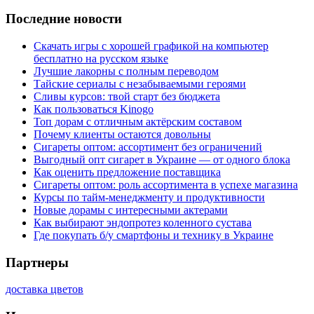
Последние новости
Скачать игры с хорошей графикой на компьютер
бесплатно на русском языке
Лучшие лакорны с полным переводом
Тайские сериалы с незабываемыми героями
Сливы курсов: твой старт без бюджета
Как пользоваться Kinogo
Топ дорам с отличным актёрским составом
Почему клиенты остаются довольны
Сигареты оптом: ассортимент без ограничений
Выгодный опт сигарет в Украине — от одного блока
Как оценить предложение поставщика
Сигареты оптом: роль ассортимента в успехе магазина
Курсы по тайм-менеджменту и продуктивности
Новые дорамы с интересными актерами
Как выбирают эндопротез коленного сустава
Где покупать б/у смартфоны и технику в Украине
Партнеры
доставка цветов