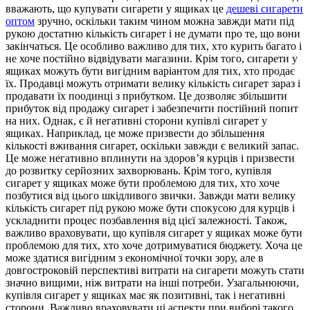
вважають, що купувати сигарети у ящиках це
дешеві сигарети
оптом
зручно, оскільки таким чином можна завжди мати під
рукою достатню кількість сигарет і не думати про те, що вони
закінчаться. Це особливо важливо для тих, хто курить багато і
не хоче постійно відвідувати магазини. Крім того, сигарети у
ящиках можуть бути вигідним варіантом для тих, хто продає
їх. Продавці можуть отримати велику кількість сигарет зараз і
продавати їх поодинці з прибутком. Це дозволяє збільшити
прибуток від продажу сигарет і забезпечити постійний попит
на них. Однак, є й негативні сторони купівлі сигарет у
ящиках. Наприклад, це може призвести до збільшення
кількості вживання сигарет, оскільки завжди є великий запас.
Це може негативно вплинути на здоров’я курців і призвести
до розвитку серйозних захворювань. Крім того, купівля
сигарет у ящиках може бути проблемою для тих, хто хоче
позбутися від цього шкідливого звички. Завжди мати велику
кількість сигарет під рукою може бути спокусою для курців і
ускладнити процес позбавлення від цієї залежності. Також,
важливо враховувати, що купівля сигарет у ящиках може бути
проблемою для тих, хто хоче дотримуватися бюджету. Хоча це
може здатися вигідним з економічної точки зору, але в
довгостроковій перспективі витрати на сигарети можуть стати
значно вищими, ніж витрати на інші потреби. Узагальнюючи,
купівля сигарет у ящиках має як позитивні, так і негативні
сторони. Важливо враховувати ці аспекти при виборі такого