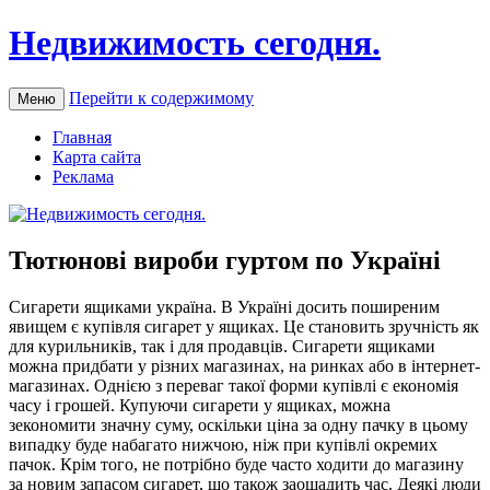
Недвижимость сегодня.
Перейти к содержимому
Меню
Главная
Карта сайта
Реклама
Тютюнові вироби гуртом по Україні
Сигaрeти ящикaми укрaїнa. В Україні досить поширеним
явищем є купівля сигарет у ящиках. Це становить зручність як
для курильників, так і для продавців. Сигарети ящиками
можна придбати у різних магазинах, на ринках або в інтернет-
магазинах. Однією з переваг такої форми купівлі є економія
часу і грошей. Купуючи сигарети у ящиках, можна
зекономити значну суму, оскільки ціна за одну пачку в цьому
випадку буде набагато нижчою, ніж при купівлі окремих
пачок. Крім того, не потрібно буде часто ходити до магазину
за новим запасом сигарет, що також заощадить час. Деякі люди