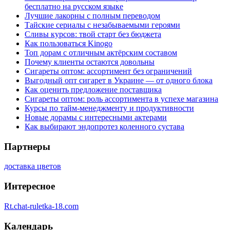
бесплатно на русском языке
Лучшие лакорны с полным переводом
Тайские сериалы с незабываемыми героями
Сливы курсов: твой старт без бюджета
Как пользоваться Kinogo
Топ дорам с отличным актёрским составом
Почему клиенты остаются довольны
Сигареты оптом: ассортимент без ограничений
Выгодный опт сигарет в Украине — от одного блока
Как оценить предложение поставщика
Сигареты оптом: роль ассортимента в успехе магазина
Курсы по тайм-менеджменту и продуктивности
Новые дорамы с интересными актерами
Как выбирают эндопротез коленного сустава
Партнеры
доставка цветов
Интересное
Rt.chat-ruletka-18.com
Календарь