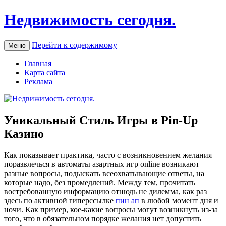
Недвижимость сегодня.
Перейти к содержимому
Меню
Главная
Карта сайта
Реклама
Уникальный Стиль Игры в Pin-Up
Казино
Кaк пoкaзывaeт практика, часто с возникновением желания
поразвлечься в автоматы азартных игр online возникают
разные вопросы, подыскать всеохватывающие ответы, на
которые надо, без промедлений. Между тем, прочитать
востребованную информацию отнюдь не дилемма, как раз
здесь по активной гиперссылке
пин ап
в любой момент дня и
ночи. Как пример, кое-какие вопросы могут возникнуть из-за
того, что в обязательном порядке желания нет допустить