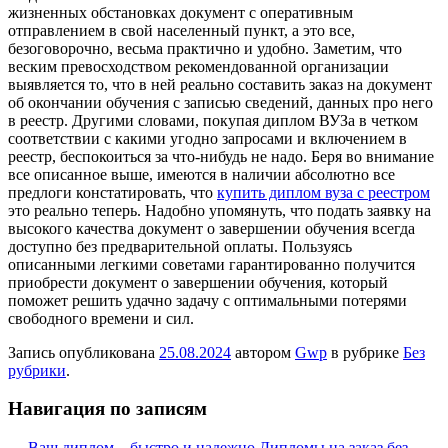
жизненных обстановках документ с оперативным
отправлением в свой населенный пункт, а это все,
безоговорочно, весьма практично и удобно. Заметим, что
веским превосходством рекомендованной организации
выявляется то, что в ней реально составить заказ на документ
об окончании обучения с записью сведений, данных про него
в реестр. Другими словами, покупая диплом ВУЗа в четком
соответствии с какими угодно запросами и включением в
реестр, беспокоиться за что-нибудь не надо. Беря во внимание
все описанное выше, имеются в наличии абсолютно все
предлоги констатировать, что
купить диплом вуза с реестром
это реально теперь. Надобно упомянуть, что подать заявку на
высокого качества документ о завершении обучения всегда
доступно без предварительной оплаты. Пользуясь
описанными легкими советами гарантированно получится
приобрести документ о завершении обучения, который
поможет решить удачно задачу с оптимальными потерями
свободного времени и сил.
Запись опубликована
25.08.2024
автором
Gwp
в рубрике
Без
рубрики
.
Навигация по записям
←
Ваш диплом – быстро и надежно
Дипломы на заказ без