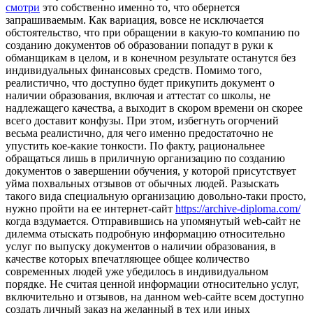
смотри
это собственно именно то, что обернется
запрашиваемым. Как вариация, вовсе не исключается
обстоятельство, что при обращении в какую-то компанию по
созданию документов об образовании попадут в руки к
обманщикам в целом, и в конечном результате останутся без
индивидуальных финансовых средств. Помимо того,
реалистично, что доступно будет прикупить документ о
наличии образования, включая и аттестат со школы, не
надлежащего качества, а выходит в скором времени он скорее
всего доставит конфузы. При этом, избегнуть огорчений
весьма реалистично, для чего именно предостаточно не
упустить кое-какие тонкости. По факту, рациональнее
обращаться лишь в приличную организацию по созданию
документов о завершении обучения, у которой присутствует
уйма похвальных отзывов от обычных людей. Разыскать
такого вида специальную организацию довольно-таки просто,
нужно пройти на ее интернет-сайт
https://archive-diploma.com/
когда вздумается. Отправившись на упомянутый web-сайт не
дилемма отыскать подробную информацию относительно
услуг по выпуску документов о наличии образования, в
качестве которых впечатляющее общее количество
современных людей уже убедилось в индивидуальном
порядке. Не считая ценной информации относительно услуг,
включительно и отзывов, на данном web-сайте всем доступно
создать личный заказ на желанный в тех или иных