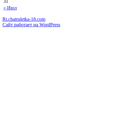
31
« Июл
Rt.chatruletka-18.com
Сайт работает на WordPress