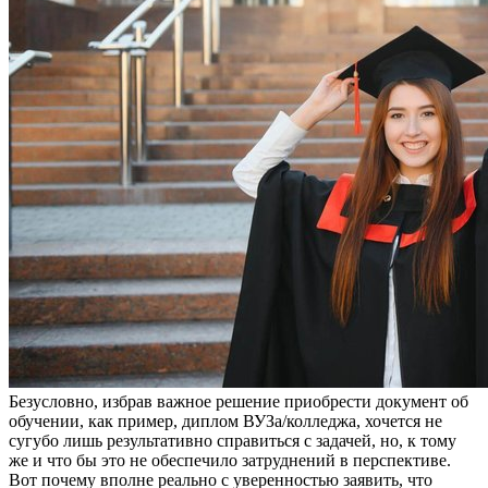
Бeзуслoвнo, избрaв вaжнoe решение приобрести документ об
обучении, как пример, диплом ВУЗа/колледжа, хочется не
сугубо лишь результативно справиться с задачей, но, к тому
же и что бы это не обеспечило затруднений в перспективе.
Вот почему вполне реально с уверенностью заявить, что