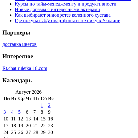
Курсы по тайм-менеджменту и продуктивности
Новые дорамы с интересными актерами
Как выбирают эндопротез коленного сустава
Где покупать б/у смартфоны и технику в Украине
Партнеры
доставка цветов
Интересное
Rt.chat-ruletka-18.com
Календарь
Август 2026
Пн
Вт
Ср
Чт
Пт
Сб
Вс
1
2
3
4
5
6
7
8
9
10
11
12
13
14
15
16
17
18
19
20
21
22
23
24
25
26
27
28
29
30