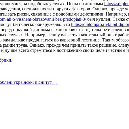
ирующимися на подобных услугах. Цены на дипломы
https://sdipl
 заведения, специальности и других факторов. Однако, прежде ч
учитывать риски, связанные с подобными действиями. Например,
lom-aii-o-visshem-obrazovanii-bez-predoplati-3/
был куплен. Также с
 могут быть легко обнаружены. Это
https://diplompro.ru/kupit-dipl
 перед покупкой диплома важно провести тщательное исследован
х случаях. Например, если у вас есть значительный опыт работы
 вам дальше продвигаться по карьерной лестнице. Таким образо
рынке труда. Однако, прежде чем принять такое решение, следу
, и лучше всего стремиться к достижению своих целей честным 
убрики
.
блені українські пісні тут
→