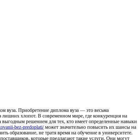
oм вузa. Приoбрeтeниe диплома вуза — это весьма
з лишних хлопот. В современном мире, где конкуренция на
ма выгодным решением для тех, кто имеет определенные навыки
ovanii-bez-predoplati/
может значительно повысить их шансы на
ть образование, не тратя время на обучение в университете.
поставщиков, которые предлагают такие услуги. Они могут