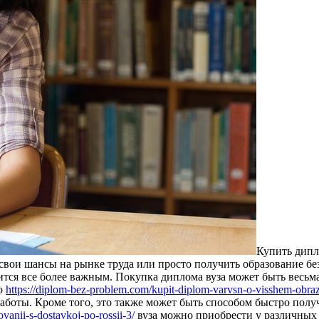
Купить дипл
 свои шансы на рынке труда или просто получить образование бе
вится все более важным. Покупка диплома вуза может быть весь
то
https://diplom-bez-problem.com/kupit-diplom-varvsn-o-visshem-obraz
оты. Кроме того, это также может быть способом быстро получи
vanii-s-dostavkoj-po-rossii-3/
вуза можно приобрести у различных 