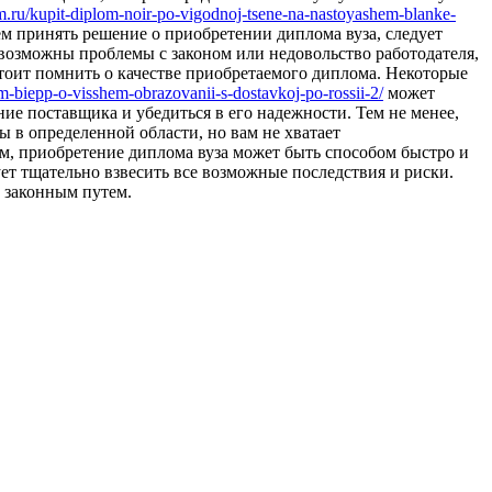
om.ru/kupit-diplom-noir-po-vigodnoj-tsene-na-nastoyashem-blanke-
ем принять решение о приобретении диплома вуза, следует
 возможны проблемы с законом или недовольство работодателя,
тоит помнить о качестве приобретаемого диплома. Некоторые
om-biepp-o-visshem-obrazovanii-s-dostavkoj-po-rossii-2/
может
ие поставщика и убедиться в его надежности. Тем не менее,
 в определенной области, но вам не хватает
м, приобретение диплома вуза может быть способом быстро и
ет тщательно взвесить все возможные последствия и риски.
и законным путем.