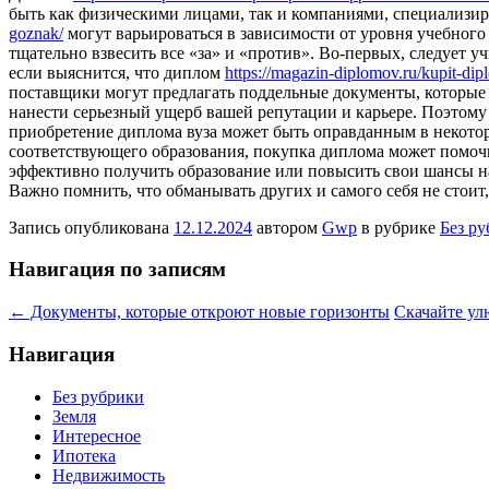
быть как физическими лицами, так и компаниями, специализ
goznak/
могут варьироваться в зависимости от уровня учебного
тщательно взвесить все «за» и «против». Во-первых, следует 
если выяснится, что диплом
https://magazin-diplomov.ru/kupit-dip
поставщики могут предлагать поддельные документы, которые
нанести серьезный ущерб вашей репутации и карьере. Поэтому
приобретение диплома вуза может быть оправданным в некоторы
соответствующего образования, покупка диплома может помочь
эффективно получить образование или повысить свои шансы на 
Важно помнить, что обманывать других и самого себя не стоит
Запись опубликована
12.12.2024
автором
Gwp
в рубрике
Без р
Навигация по записям
←
Документы, которые откроют новые горизонты
Скачайте улю
Навигация
Без рубрики
Земля
Интересное
Ипотека
Недвижимость