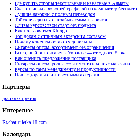
Где купить стропы текстильные и канатные в Алматы
Скачать игры с хорошей графикой на компьютер бесплатн
Лучшие лакорны с полным переводом
Тайские сериалы с незабываемыми героями
Сливы курсов: твой старт без бюджета
Как пользоваться Kinogo
Топ дорам с отличным актёрским составом
Почему клиенты остаются довольны
Сигареты оптом: ассортимент без ограничений
Выгодный опт сигарет в Украине — от одного блока
Как оценить предложение поставщика
Сигареты оптом: роль ассортимента в успехе магазина
Курсы по тайм-менеджменту и продуктивности
Новые дорамы с интересными актерами
Партнеры
доставка цветов
Интересное
Rt.chat-ruletka-18.com
Календарь