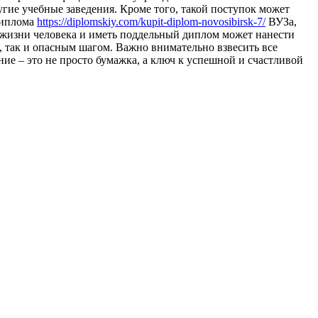
гие учебные заведения. Кроме того, такой поступок может
 диплома
https://diplomskiy.com/kupit-diplom-novosibirsk-7/
ВУЗа,
 в жизни человека и иметь поддельный диплом может нанести
 так и опасным шагом. Важно внимательно взвесить все
ие – это не просто бумажка, а ключ к успешной и счастливой