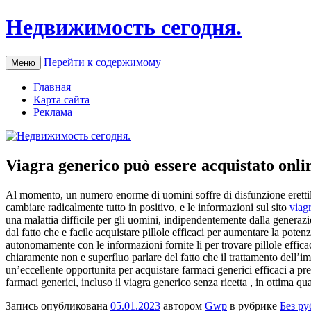
Недвижимость сегодня.
Перейти к содержимому
Меню
Главная
Карта сайта
Реклама
Viagra generico può essere acquistato onli
Al momento, un numero enorme di uomini soffre di disfunzione erettile 
cambiare radicalmente tutto in positivo, e le informazioni sul sito
viag
una malattia difficile per gli uomini, indipendentemente dalla generaz
dal fatto che e facile acquistare pillole efficaci per aumentare la pote
autonomamente con le informazioni fornite li per trovare pillole efficaci
chiaramente non e superfluo parlare del fatto che il trattamento dell’i
un’eccellente opportunita per acquistare farmaci generici efficaci a pr
farmaci generici, incluso il viagra generico senza ricetta , in ottima qua
Запись опубликована
05.01.2023
автором
Gwp
в рубрике
Без р