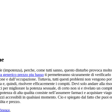
ne
(impotenza), perche, come tutti sanno, questo disturbo provoca molto dol
ra generico prezzo piu basso
ti permetteranno sicuramente di verificarlo 
ione e dall’occupazione. Tuttavia, tutti questi problemi non vengono por
nza e, quindi, risolvere efficacemente i compiti. Devi solo andare alla ri
 per migliorare la potenza sessuale, di certo non si e rivelato un compito 
mpotenza di alta qualita consiste nell’assumere farmaci e acquistare via
ezzi accessibili in qualsiasi momento. Cio e spiegato dal fatto che puoi 
lita e prezzo.
убрики
.