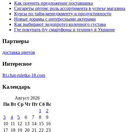
Как оценить предложение поставщика
Сигареты оптом: роль ассортимента в успехе магазина
Курсы по тайм-менеджменту и продуктивности
Новые дорамы с интересными актерами
Как выбирают эндопротез коленного сустава
Где покупать б/у смартфоны и технику в Украине
Партнеры
доставка цветов
Интересное
Rt.chat-ruletka-18.com
Календарь
Август 2026
Пн
Вт
Ср
Чт
Пт
Сб
Вс
1
2
3
4
5
6
7
8
9
10
11
12
13
14
15
16
17
18
19
20
21
22
23