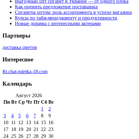
Выгодный опт сигарет в Украине — от одного блока
Как оценить предложение поставщика
Сигареты оптом: роль ассортимента в успехе магазина
Курсы по тайм-менеджменту и продуктивности
Новые дорамы с интересными актерами
Партнеры
доставка цветов
Интересное
Rt.chat-ruletka-18.com
Календарь
Август 2026
Пн
Вт
Ср
Чт
Пт
Сб
Вс
1
2
3
4
5
6
7
8
9
10
11
12
13
14
15
16
17
18
19
20
21
22
23
24
25
26
27
28
29
30