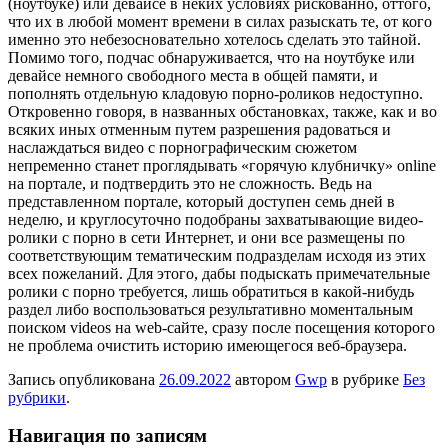
(ноутбуке) или девайсе в неких условиях рискованно, оттого,
что их в любой момент времени в силах разыскать те, от кого
именно это небезосновательно хотелось сделать это тайной.
Помимо того, подчас обнаруживается, что на ноутбуке или
девайсе немного свободного места в общей памяти, и
пополнять отдельную кладовую порно-роликов недоступно.
Откровенно говоря, в названных обстановках, также, как и во
всяких иных отменным путем разрешения радоваться и
наслаждаться видео с порнографическим сюжетом
непременно станет проглядывать «горячую клубничку» online
на портале, и подтвердить это не сложность. Ведь на
представленном портале, который доступен семь дней в
неделю, и круглосуточно подобраны захватывающие видео-
ролики с порно в сети Интернет, и они все размещены по
соответствующим тематическим подразделам исходя из этих
всех пожеланий. Для этого, дабы подыскать примечательные
ролики с порно требуется, лишь обратиться в какой-нибудь
раздел либо воспользоваться результативно моментальным
поиском videos на web-сайте, сразу после посещения которого
не проблема очистить историю имеющегося веб-браузера.
Запись опубликована
26.09.2022
автором
Gwp
в рубрике
Без
рубрики
.
Навигация по записям