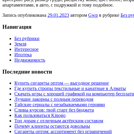
апартаментами, в авто, с подружкой и тому подобное.
Запись опубликована
29.01.2023
автором
Gwp
в рубрике
Без р
Навигация
Без рубрики
Земля
Интересное
Ипотека
Недвижимость
Последние новости
Купить сигареты оптом — выгодное решение
Где купить стропы текстильные и канатные в Алматы
Скачать игры с хорошей графикой на компьютер бесплатн
Лучшие лакорны с полным переводом
Тайские сериалы с незабываемыми героями
Сливы курсов: твой старт без бюджета
Как пользоваться Kinogo
Топ дорам с отличным актёрским составом
Почему клиенты остаются довольны
Сигареты оптом: ассортимент без ограничений