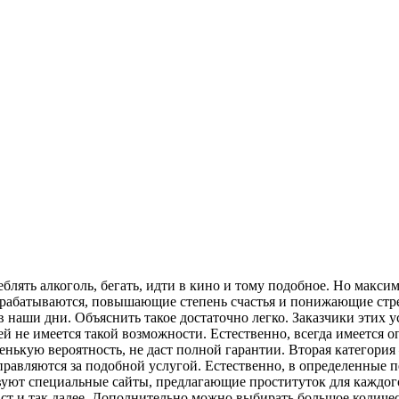
блять алкоголь, бегать, идти в кино и тому подобное. Но макс
рабатываются, повышающие степень счастья и понижающие стресс
 наши дни. Объяснить такое достаточно легко. Заказчики этих у
й не имеется такой возможности. Естественно, всегда имеется оп
ленькую вероятность, не даст полной гарантии. Вторая категория
аправляются за подобной услугой. Естественно, в определенные
вуют специальные сайты, предлагающие проституток для каждого
зраст и так далее. Дополнительно можно выбирать большое колич