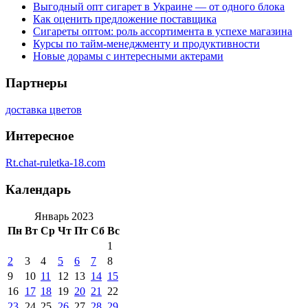
Выгодный опт сигарет в Украине — от одного блока
Как оценить предложение поставщика
Сигареты оптом: роль ассортимента в успехе магазина
Курсы по тайм-менеджменту и продуктивности
Новые дорамы с интересными актерами
Партнеры
доставка цветов
Интересное
Rt.chat-ruletka-18.com
Календарь
Январь 2023
Пн
Вт
Ср
Чт
Пт
Сб
Вс
1
2
3
4
5
6
7
8
9
10
11
12
13
14
15
16
17
18
19
20
21
22
23
24
25
26
27
28
29