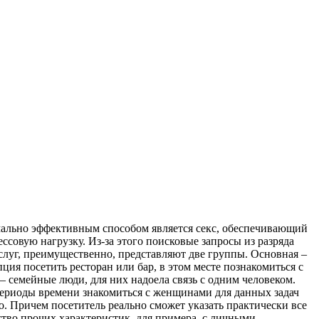
имально эффективным способом является секс, обеспечивающий
овую нагрузку. Из-за этого поисковые запросы из разряда
слуг, преимущественно, представляют две группы. Основная –
ция посетить ресторан или бар, в этом месте познакомиться с
 – семейные люди, для них надоела связь с одним человеком.
 периоды времени знакомиться с женщинами для данных задач
. Причем посетитель реально сможет указать практически все
ество прочих характеристик, для примера, с личными