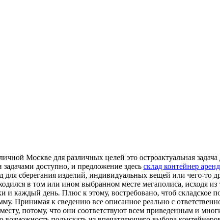
оличной Москве для различных целей это остроактуальная задача
ми задачами доступно, и предложение здесь
склад контейнер аренд
ад для сберегания изделий, индивидуальных вещей или чего-то 
ходился в том или ином выбранном месте мегаполиса, исходя из 
тки и каждый день. Плюс к этому, востребовано, чтоб складское
му. Принимая к сведению все описанное реально с ответственн
месту, потому, что они соответствуют всем приведенным и мног
ю возможность подыскать из впечатляющего выбора контейнеров 