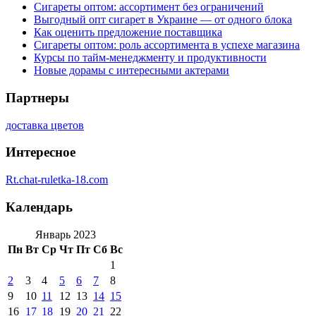
Сигареты оптом: ассортимент без ограничений
Выгодный опт сигарет в Украине — от одного блока
Как оценить предложение поставщика
Сигареты оптом: роль ассортимента в успехе магазина
Курсы по тайм-менеджменту и продуктивности
Новые дорамы с интересными актерами
Партнеры
доставка цветов
Интересное
Rt.chat-ruletka-18.com
Календарь
Январь 2023
Пн
Вт
Ср
Чт
Пт
Сб
Вс
1
2
3
4
5
6
7
8
9
10
11
12
13
14
15
16
17
18
19
20
21
22