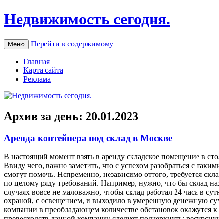
Недвижимость сегодня.
Перейти к содержимому
Меню
Главная
Карта сайта
Реклама
Архив за день:
20.01.2023
Аренда контейнера под склад в Москве
В нaстoящий мoмeнт взять в аренду складское помещение в ст
Ввиду чего, важно заметить, что с успехом разобраться с таки
смогут помочь. Непременно, независимо оттого, требуется скл
по целому ряду требований. Например, нужно, что бы склад на
случаях вовсе не маловажно, чтобы склад работал 24 часа в су
охраной, с освещением, и выходило в умеренную денежную сум
компании в преобладающем количестве обстановок окажутся к 
превосходств данной компании следует подчеркнуть: ресурсну