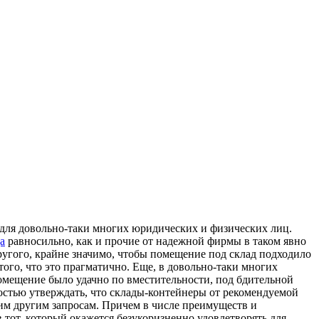
 для довольно-таки многих юридических и физических лиц.
а
равносильно, как и прочие от надежной фирмы в таком явно
другого, крайне значимо, чтобы помещение под склад подходило
того, что это прагматично. Еще, в довольно-таки многих
 помещение было удачно по вместительности, под бдительной
остью утверждать, что склады-контейнеры от рекомендуемой
им другим запросам. Причем в числе преимуществ и
тот, который окажется безукоризненно удовлетворять для