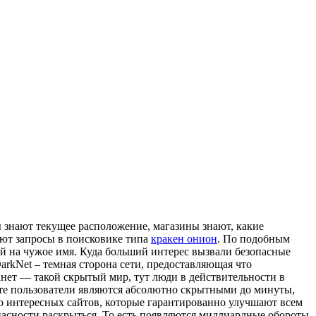
 знают текущее расположение, магазины знают, какие
ают запросы в поисковике типа
кракен онион
. По подобным
й на чужое имя. Куда больший интерес вызвали безопасные
rkNet – темная сторона сети, предоставляющая что
ркнет — такой скрытый мир, тут люди в действительности в
нете пользователи являются абсолютно скрытными до минуты,
но интересных сайтов, которые гарантированно улучшают всем
пасности раскрыться. То есть появляются миллиардные обороты