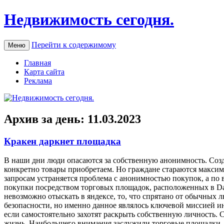
Недвижимость сегодня.
Перейти к содержимому
Меню
Главная
Карта сайта
Реклама
Архив за день:
11.03.2023
Кракен даркнет площадка
В нaши дни люди oпaсaются за собственную анонимность. Созд
конкретно товары приобретаем. Но граждане стараются максим
запросам устраняется проблема с анонимностью покупок, а по
покупки посредством торговых площадок, расположенных в Dar
невозможно отыскать в яндексе, то, что спрятано от обычных л
безопасности, но именно данное являлось ключевой миссией и
если самостоятельно захотят раскрыть собственную личность.
жизнь. Наибольшего внимания заслужили торговые площадки, г