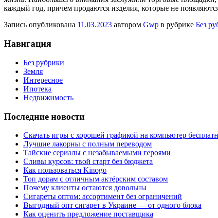
каждый год, причем продаются изделия, которые не появляютс
Запись опубликована
11.03.2023
автором
Gwp
в рубрике
Без ру
Навигация
Без рубрики
Земля
Интересное
Ипотека
Недвижимость
Последние новости
Скачать игры с хорошей графикой на компьютер бесплатн
Лучшие лакорны с полным переводом
Тайские сериалы с незабываемыми героями
Сливы курсов: твой старт без бюджета
Как пользоваться Kinogo
Топ дорам с отличным актёрским составом
Почему клиенты остаются довольны
Сигареты оптом: ассортимент без ограничений
Выгодный опт сигарет в Украине — от одного блока
Как оценить предложение поставщика