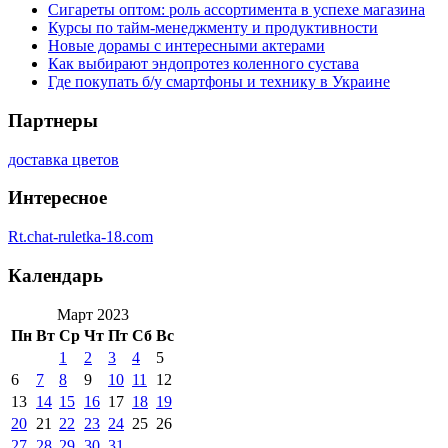
Сигареты оптом: роль ассортимента в успехе магазина
Курсы по тайм-менеджменту и продуктивности
Новые дорамы с интересными актерами
Как выбирают эндопротез коленного сустава
Где покупать б/у смартфоны и технику в Украине
Партнеры
доставка цветов
Интересное
Rt.chat-ruletka-18.com
Календарь
Март 2023
Пн
Вт
Ср
Чт
Пт
Сб
Вс
1
2
3
4
5
6
7
8
9
10
11
12
13
14
15
16
17
18
19
20
21
22
23
24
25
26
27
28
29
30
31