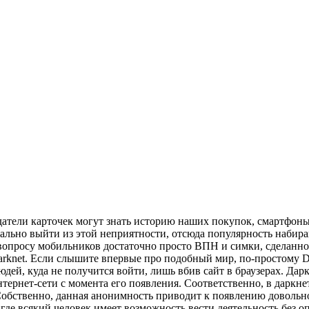
атели карточек могут знать историю наших покупок, смартфоны
ально выйти из этой неприятности, отсюда популярность набир
 вопросу мобильников достаточно просто ВПН и симки, сделанно
knet. Если слышите впервые про подобный мир, по-простому Da
юдей, куда не получится войти, лишь вбив сайт в браузерах. Да
нтернет-сети с момента его появления. Соответственно, в дарк
 Собственно, данная анонимность приводит к появлению доволь
де всякий человек имеет возможность вести деятельность без о