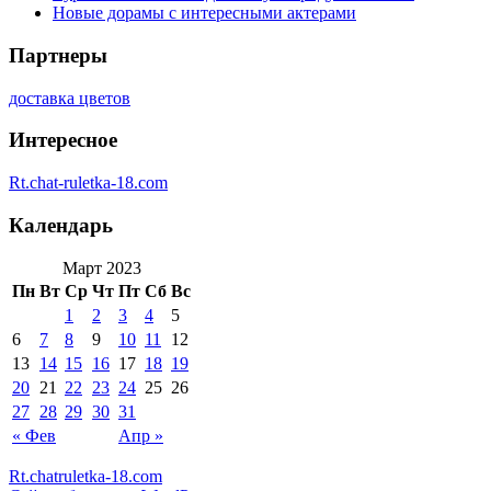
Новые дорамы с интересными актерами
Партнеры
доставка цветов
Интересное
Rt.chat-ruletka-18.com
Календарь
Март 2023
Пн
Вт
Ср
Чт
Пт
Сб
Вс
1
2
3
4
5
6
7
8
9
10
11
12
13
14
15
16
17
18
19
20
21
22
23
24
25
26
27
28
29
30
31
« Фев
Апр »
Rt.chatruletka-18.com