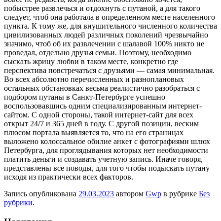
побыстрее развлечься и отдохнуть с путаной, а для такого
следует, чтоб она работала в определенном месте населенного
пункта. К тому же, для внушительного численного количества
цивилизованных людей различных поколений чрезвычайно
значимо, чтоб об их развлечении с шалавой 100% никто не
проведал, отдельно друзья семьи. Поэтому, необходимо
сыскать жрицу любви в таком месте, конкретно где
перспектива повстречаться с друзьями — самая минимальная.
Во всех абсолютно перечисленных и разноплановых
остальных обстановках весьма реалистично разобраться с
подбором путаны в Санкт-Петербурге успешно
воспользовавшись одним специализированным интернет-
сайтом. С одной стороны, такой интернет-сайт для всех
открыт 24/7 и 365 дней в году. С другой позиции, веским
плюсом портала выявляется то, что на его страницах
выложено колоссальное обилие анкет с фотографиями шлюх
Петербурга, для проглядывания которых нет необходимости
платить деньги и создавать учетную запись. Иначе говоря,
представлены все поводы, для того чтобы подыскать путану
исходя из практически всех факторов.
Запись опубликована
29.03.2023
автором
Gwp
в рубрике
Без
рубрики
.