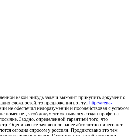
ленной какой-нибудь задачи выходит прикупить документ о
каких сложностей, то предложения вот тут
http://arena-
нии не обеспечил недоразумений и посодействовал с успехом
 не помешает, чтоб документ оказывался создан профи на
осылке. Заодно, определенной гарантией того, что
естр. Оценивая все заявленное ранее абсолютно ничего нет
уются сегодня спросом у россиян. Продиктовано это тем
 разноплановым прочим. Отметим, что в этой компании