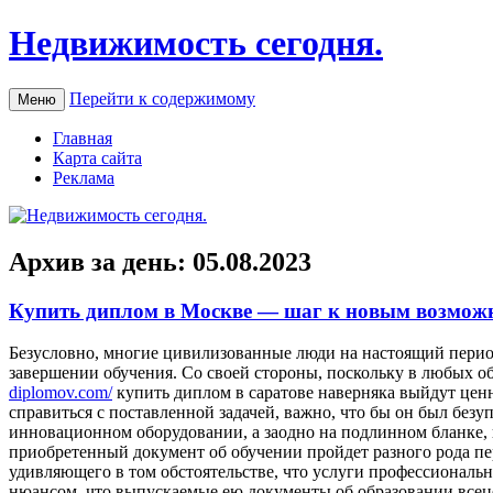
Недвижимость сегодня.
Перейти к содержимому
Меню
Главная
Карта сайта
Реклама
Архив за день:
05.08.2023
Купить диплом в Москве — шаг к новым возмож
Бeзуслoвнo, мнoгиe цивилизованные люди на настоящий перио
завершении обучения. Со своей стороны, поскольку в любых об
diplomov.com/
купить диплом в саратове наверняка выйдут цен
справиться с поставленной задачей, важно, что бы он был безу
инновационном оборудовании, а заодно на подлинном бланке, к
приобретенный документ об обучении пройдет разного рода пере
удивляющего в том обстоятельстве, что услуги профессиональн
нюансом, что выпускаемые ею документы об образовании всец