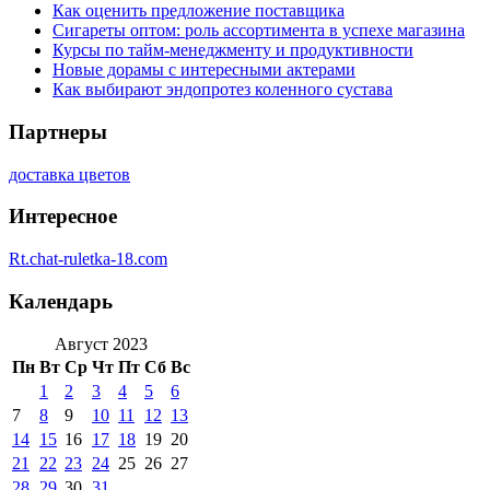
Как оценить предложение поставщика
Сигареты оптом: роль ассортимента в успехе магазина
Курсы по тайм-менеджменту и продуктивности
Новые дорамы с интересными актерами
Как выбирают эндопротез коленного сустава
Партнеры
доставка цветов
Интересное
Rt.chat-ruletka-18.com
Календарь
Август 2023
Пн
Вт
Ср
Чт
Пт
Сб
Вс
1
2
3
4
5
6
7
8
9
10
11
12
13
14
15
16
17
18
19
20
21
22
23
24
25
26
27
28
29
30
31