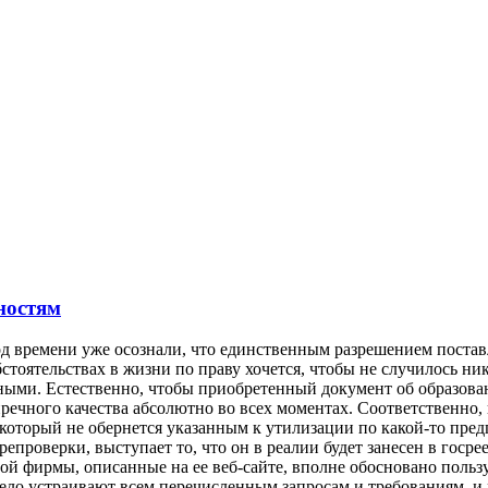
ностям
д времени уже осознали, что единственным разрешением постав
стоятельствах в жизни по праву хочется, чтобы не случилось ни
ными. Естественно, чтобы приобретенный документ об образова
пречного качества абсолютно во всех моментах. Соответственно,
оторый не обернется указанным к утилизации по какой-то предп
проверки, выступает то, что он в реалии будет занесен в госре
ой фирмы, описанные на ее веб-сайте, вполне обосновано польз
ело устраивают всем перечисленным запросам и требованиям, и