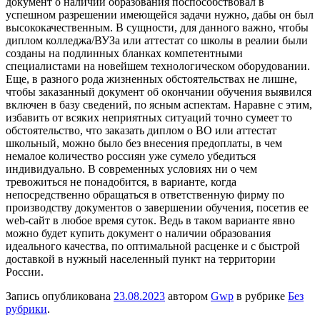
документ о наличии образования поспособствовал в
успешном разрешении имеющейся задачи нужно, дабы он был
высококачественным. В сущности, для данного важно, чтобы
диплом колледжа/ВУЗа или аттестат со школы в реалии были
созданы на подлинных бланках компетентными
специалистами на новейшем технологическом оборудовании.
Еще, в разного рода жизненных обстоятельствах не лишне,
чтобы заказанный документ об окончании обучения выявился
включен в базу сведений, по ясным аспектам. Наравне с этим,
избавить от всяких неприятных ситуаций точно сумеет то
обстоятельство, что заказать диплом о ВО или аттестат
школьный, можно было без внесения предоплаты, в чем
немалое количество россиян уже сумело убедиться
индивидуально. В современных условиях ни о чем
тревожиться не понадобится, в варианте, когда
непосредственно обращаться в ответственную фирму по
производству документов о завершении обучения, посетив ее
web-сайт в любое время суток. Ведь в таком варианте явно
можно будет купить документ о наличии образования
идеального качества, по оптимальной расценке и с быстрой
доставкой в нужный населенный пункт на территории
России.
Запись опубликована
23.08.2023
автором
Gwp
в рубрике
Без
рубрики
.