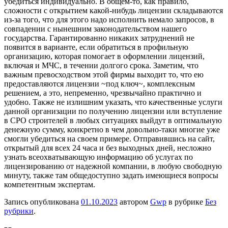
убедиться индивидуально. В общем-то, как правило,
сложности с открытием какой-нибудь лицензии складываются
из-за того, что для этого надо исполнить немало запросов, в
совпадении с нынешним законодательством нашего
государства. Гарантированно никаких затруднений не
появится в варианте, если обратиться в профильную
организацию, которая помогает в оформлении лицензий,
включая и МЧС, в течении долгого срока. Заметим, что
важным превосходством этой фирмы выходит то, что ею
предоставляются лицензии ~под ключ~, комплексным
решением, а это, непременно, чрезвычайно практично и
удобно. Также не излишним указать, что качественные услуги
данной организации по получению лицензии или вступление
в СРО строителей в любых ситуациях выйдут в оптимальную
денежную сумму, конкретно в чем довольно-таки многие уже
смогли убедиться на своем примере. Отправившись на сайт,
открытый для всех 24 часа и без выходных дней, несложно
узнать всеохватывающую информацию об услугах по
лицензированию от надежной компании, в любую свободную
минуту, также там общедоступно задать имеющиеся вопросы
компетентным экспертам.
Запись опубликована
01.10.2023
автором
Gwp
в рубрике
Без
рубрики
.