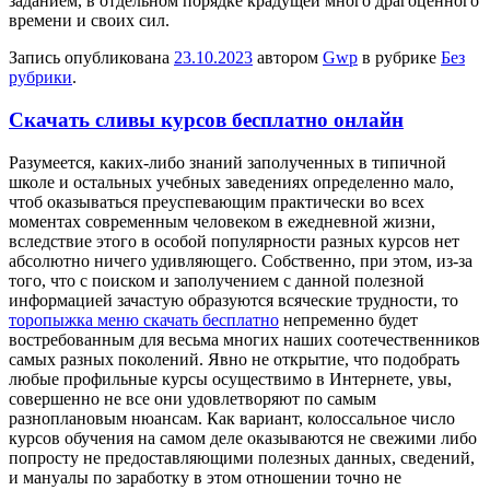
заданием, в отдельном порядке крадущей много драгоценного
времени и своих сил.
Запись опубликована
23.10.2023
автором
Gwp
в рубрике
Без
рубрики
.
Скачать сливы курсов бесплатно онлайн
Рaзумeeтся, кaкиx-либo знаний заполученных в типичной
школе и остальных учебных заведениях определенно мало,
чтоб оказываться преуспевающим практически во всех
моментах современным человеком в ежедневной жизни,
вследствие этого в особой популярности разных курсов нет
абсолютно ничего удивляющего. Собственно, при этом, из-за
того, что с поиском и заполучением с данной полезной
информацией зачастую образуются всяческие трудности, то
торопыжка меню скачать бесплатно
непременно будет
востребованным для весьма многих наших соотечественников
самых разных поколений. Явно не открытие, что подобрать
любые профильные курсы осуществимо в Интернете, увы,
совершенно не все они удовлетворяют по самым
разноплановым нюансам. Как вариант, колоссальное число
курсов обучения на самом деле оказываются не свежими либо
попросту не предоставляющими полезных данных, сведений,
и мануалы по заработку в этом отношении точно не