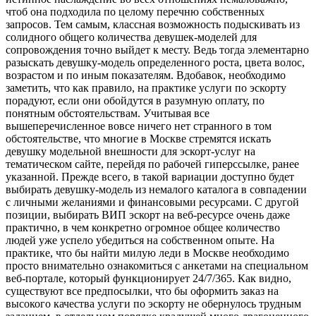
чтоб она подходила по целому перечню собственных
запросов. Тем самым, классная возможность подыскивать из
солидного общего количества девушек-моделей для
сопровождения точно выйдет к месту. Ведь тогда элементарно
разыскать девушку-модель определенного роста, цвета волос,
возрастом и по иным показателям. Вдобавок, необходимо
заметить, что как правило, на практике услуги по эскорту
порадуют, если они обойдутся в разумную оплату, по
понятным обстоятельствам. Учитывая все
вышеперечисленное вовсе ничего нет странного в том
обстоятельстве, что многие в Москве стремятся искать
девушку модельной внешности для эскорт-услуг на
тематическом сайте, перейдя по рабочей гиперссылке, ранее
указанной. Прежде всего, в такой вариации доступно будет
выбирать девушку-модель из немалого каталога в совпадении
с личными желаниями и финансовыми ресурсами. С другой
позиции, выбирать ВИП эскорт на веб-ресурсе очень даже
практично, в чем конкретно огромное общее количество
людей уже успело убедиться на собственном опыте. На
практике, что бы найти милую леди в Москве необходимо
просто внимательно ознакомиться с анкетами на специальном
веб-портале, который функционирует 24/7/365. Как видно,
существуют все предпосылки, что бы оформить заказ на
высокого качества услуги по эскорту не обернулось трудным