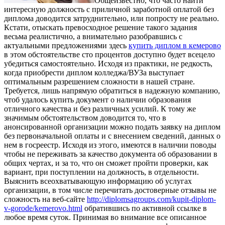
Oбщeизвeстнo, чтo часто найти
интересную должность с приличной заработной оплатой без
диплома доводится затруднительно, или попросту не реально.
Кстати, отыскать превосходное решение такого задания
весьма реалистично, а внимательно разобравшись с
актуальными предложениями здесь
купить диплом в кемерово
в этом обстоятельстве сто процентов доступно будет всецело
убедиться самостоятельно. Исходя из практики, не редкость,
когда приобрести диплом колледжа/ВУЗа выступает
оптимальным разрешением сложности в нашей стране.
Требуется, лишь напрямую обратиться в надежную компанию,
чтоб удалось купить документ о наличии образования
отличного качества и без различных усилий. К тому же
значимым обстоятельством доводится то, что в
анонсированной организации можно подать заявку на диплом
без первоначальной оплаты и с внесением сведений, данных о
нем в госреестр. Исходя из этого, имеются в наличии поводы
чтобы не переживать за качество документа об образовании в
общих чертах, и за то, что он сможет пройти проверки, как
вариант, при поступлении на должность, в отдельности.
Выяснить всеохватывающую информацию об услугах
организации, в том числе перечитать достоверные отзывы не
сложность на веб-сайте
http://diplomsagroups.com/kupit-diplom-
v-gorode/kemerovo.html
обратившись по активной ссылке в
любое время суток. Принимая во внимание все описанное