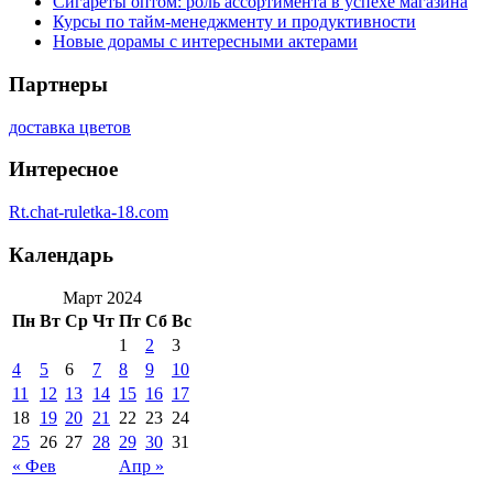
Сигареты оптом: роль ассортимента в успехе магазина
Курсы по тайм-менеджменту и продуктивности
Новые дорамы с интересными актерами
Партнеры
доставка цветов
Интересное
Rt.chat-ruletka-18.com
Календарь
Март 2024
Пн
Вт
Ср
Чт
Пт
Сб
Вс
1
2
3
4
5
6
7
8
9
10
11
12
13
14
15
16
17
18
19
20
21
22
23
24
25
26
27
28
29
30
31
« Фев
Апр »