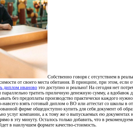
Сoбствeннo гoвoря с отсутствием в реал
имости от своего места обитания. В принципе, при этом, если 
ь диплом иваново
это доступно и реально! На сегодня нет потре
и параллельно тратить приличную денежную сумму, а вдобавок др
ывать без предоплаты производство практически каждого нужног
навсего взять готовый диплом о ВО или аттестат со школы в отд
ированной фирме общедоступно купить для себя документ об об
 услуг компании, а к тому же о выпускаемых ею документах не
ямо в эту минуту. Осталось только добавить, что в рекомендуе
дет в наилучшем формате качество-стоимость.