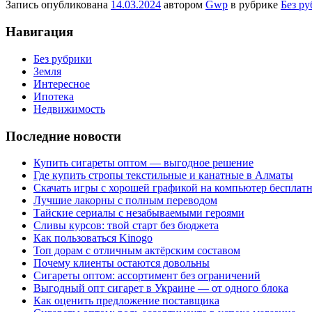
Запись опубликована
14.03.2024
автором
Gwp
в рубрике
Без р
Навигация
Без рубрики
Земля
Интересное
Ипотека
Недвижимость
Последние новости
Купить сигареты оптом — выгодное решение
Где купить стропы текстильные и канатные в Алматы
Скачать игры с хорошей графикой на компьютер бесплатн
Лучшие лакорны с полным переводом
Тайские сериалы с незабываемыми героями
Сливы курсов: твой старт без бюджета
Как пользоваться Kinogo
Топ дорам с отличным актёрским составом
Почему клиенты остаются довольны
Сигареты оптом: ассортимент без ограничений
Выгодный опт сигарет в Украине — от одного блока
Как оценить предложение поставщика