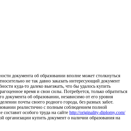
ьности документа об образовании вполне может столкнуться
относительно не так давно заказать интересующий документ
бности куда-то далеко выезжать, что бы удалось купить
агоценное время и свои силы. Потребуется, только обратиться
о документа об образовании, независимо от его уровня
елении почты своего родного города, без разных забот.
разовании реалистично с полным соблюдением полной
 составит особого труда на сайте
http://originality-diplomy.com/
мой организации купить документ о наличии образования на