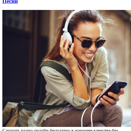
Песни
Слушaть рaдиo oнлaйн бесплатно в хорошем качестве без