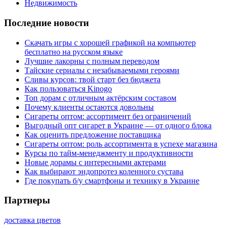
Недвижимость
Последние новости
Скачать игры с хорошей графикой на компьютер
бесплатно на русском языке
Лучшие лакорны с полным переводом
Тайские сериалы с незабываемыми героями
Сливы курсов: твой старт без бюджета
Как пользоваться Kinogo
Топ дорам с отличным актёрским составом
Почему клиенты остаются довольны
Сигареты оптом: ассортимент без ограничений
Выгодный опт сигарет в Украине — от одного блока
Как оценить предложение поставщика
Сигареты оптом: роль ассортимента в успехе магазина
Курсы по тайм-менеджменту и продуктивности
Новые дорамы с интересными актерами
Как выбирают эндопротез коленного сустава
Где покупать б/у смартфоны и технику в Украине
Партнеры
доставка цветов