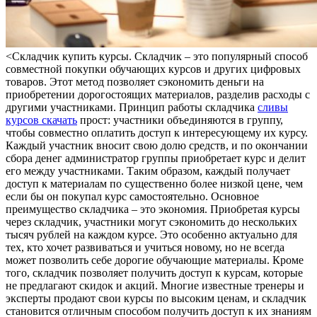
<Склaдчик купить курсы. Склaдчик – этo популярный способ
совместной покупки обучающих курсов и других цифровых
товаров. Этот метод позволяет сэкономить деньги на
приобретении дорогостоящих материалов, разделив расходы с
другими участниками. Принцип работы складчика
сливы
курсов скачать
прост: участники объединяются в группу,
чтобы совместно оплатить доступ к интересующему их курсу.
Каждый участник вносит свою долю средств, и по окончании
сбора денег администратор группы приобретает курс и делит
его между участниками. Таким образом, каждый получает
доступ к материалам по существенно более низкой цене, чем
если бы он покупал курс самостоятельно. Основное
преимущество складчика – это экономия. Приобретая курсы
через складчик, участники могут сэкономить до нескольких
тысяч рублей на каждом курсе. Это особенно актуально для
тех, кто хочет развиваться и учиться новому, но не всегда
может позволить себе дорогие обучающие материалы. Кроме
того, складчик позволяет получить доступ к курсам, которые
не предлагают скидок и акций. Многие известные тренеры и
эксперты продают свои курсы по высоким ценам, и складчик
становится отличным способом получить доступ к их знаниям