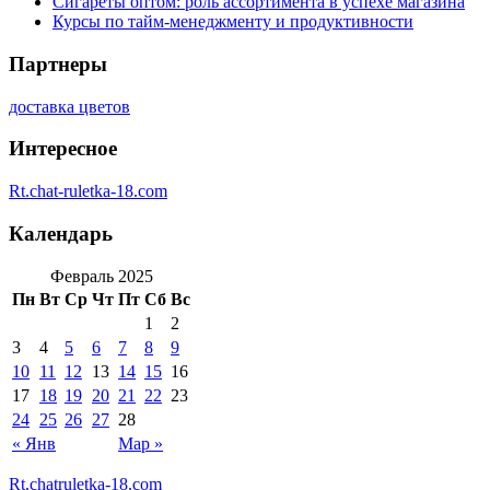
Сигареты оптом: роль ассортимента в успехе магазина
Курсы по тайм-менеджменту и продуктивности
Партнеры
доставка цветов
Интересное
Rt.chat-ruletka-18.com
Календарь
Февраль 2025
Пн
Вт
Ср
Чт
Пт
Сб
Вс
1
2
3
4
5
6
7
8
9
10
11
12
13
14
15
16
17
18
19
20
21
22
23
24
25
26
27
28
« Янв
Мар »
Rt.chatruletka-18.com