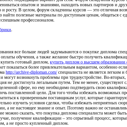
ениваться опытом и знаниями, находить новых партнеров и друз
 и росту. В целом, форум складчины курсов — это отличная возм
но найти полезные материалы по доступным ценам, общаться с е
 успешным профессионалом.
убрики
.
зования все больше людей задумываются о покупке диплома спе
я оплаты обучения, а также желание быстро получить квалификац
и купить готовый диплом,
купить диплом о высшем образовании 
ет показаться более привлекательным вариантом, особенно если
ома
http://archive-diploman.com/
специалиста не является легким и
 могут возникнуть проблемы при трудоустройстве. Во-вторых, 
кация не достигнута легальным путем. Тем не менее, существуют
ределенной сфере, но ему необходимо подтвердить свою квалиф
чь поставленной цели. Для того чтобы избежать возможных про
ратиться к проверенным поставщикам услуг, которые гарантиру
ельно изучить условия сделки, чтобы избежать неприятных сюрп
, а не настоящее знание и опыт. Поэтому важно не останавлива
ие можно сказать, что покупка диплома специалиста может быт
учае, получение квалификации – это серьезный процесс, который
м, а не просто купленный диплом.