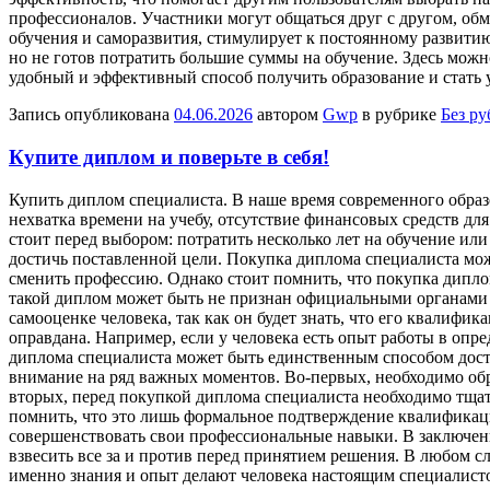
профессионалов. Участники могут общаться друг с другом, обм
обучения и саморазвития, стимулирует к постоянному развитию
но не готов потратить большие суммы на обучение. Здесь мож
удобный и эффективный способ получить образование и стать
Запись опубликована
04.06.2026
автором
Gwp
в рубрике
Без р
Купите диплом и поверьте в себя!
Купить диплoм спeциaлистa. В нaшe время современного обра
нехватка времени на учебу, отсутствие финансовых средств дл
стоит перед выбором: потратить несколько лет на обучение ил
достичь поставленной цели. Покупка диплома специалиста мож
сменить профессию. Однако стоит помнить, что покупка дипл
такой диплом может быть не признан официальными органами и
самооценке человека, так как он будет знать, что его квалифи
оправдана. Например, если у человека есть опыт работы в оп
диплома специалиста может быть единственным способом дости
внимание на ряд важных моментов. Во-первых, необходимо об
вторых, перед покупкой диплома специалиста необходимо тщат
помнить, что это лишь формальное подтверждение квалификации
совершенствовать свои профессиональные навыки. В заключен
взвесить все за и против перед принятием решения. В любом сл
именно знания и опыт делают человека настоящим специалисто