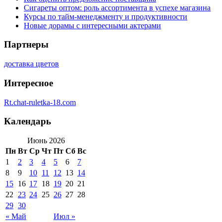
Сигареты оптом: роль ассортимента в успехе магазина
Курсы по тайм-менеджменту и продуктивности
Новые дорамы с интересными актерами
Партнеры
доставка цветов
Интересное
Rt.chat-ruletka-18.com
Календарь
Июнь 2026
Пн
Вт
Ср
Чт
Пт
Сб
Вс
1
2
3
4
5
6
7
8
9
10
11
12
13
14
15
16
17
18
19
20
21
22
23
24
25
26
27
28
29
30
« Май
Июл »