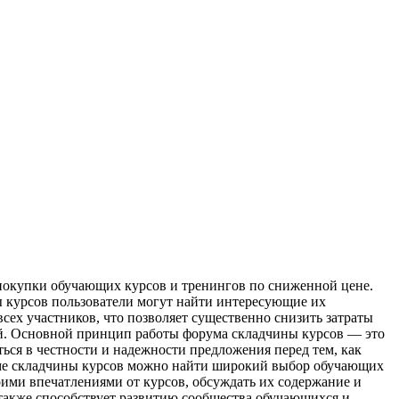
 покупки обучающих курсов и тренингов по сниженной цене.
ы курсов пользователи могут найти интересующие их
сех участников, что позволяет существенно снизить затраты
ей. Основной принцип работы форума складчины курсов — это
ься в честности и надежности предложения перед тем, как
руме складчины курсов можно найти широкий выбор обучающих
оими впечатлениями от курсов, обсуждать их содержание и
 также способствует развитию сообщества обучающихся и