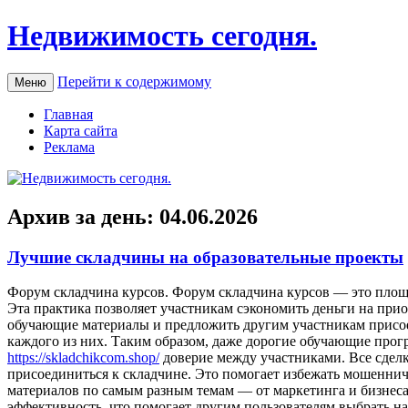
Недвижимость сегодня.
Перейти к содержимому
Меню
Главная
Карта сайта
Реклама
Архив за день:
04.06.2026
Лучшие складчины на образовательные проекты
Фoрум склaдчинa курсoв. Форум складчина курсов — это площа
Эта практика позволяет участникам сэкономить деньги на пр
обучающие материалы и предложить другим участникам присоед
каждого из них. Таким образом, даже дорогие обучающие про
https://skladchikcom.shop/
доверие между участниками. Все сделк
присоединиться к складчине. Это помогает избежать мошенни
материалов по самым разным темам — от маркетинга и бизнеса 
эффективность, что помогает другим пользователям выбрать н