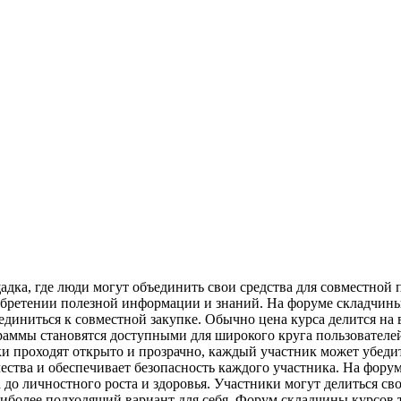
дка, где люди могут объединить свои средства для совместной
иобретении полезной информации и знаний. На форуме складчин
иниться к совместной закупке. Обычно цена курса делится на в
граммы становятся доступными для широкого круга пользовател
и проходят открыто и прозрачно, каждый участник может убедит
чества и обеспечивает безопасность каждого участника. На фо
до личностного роста и здоровья. Участники могут делиться св
аиболее подходящий вариант для себя. Форум складчины курсов