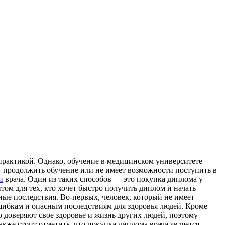
практикой. Однако, обучение в медицинском университете
ет продолжить обучение или не имеет возможности поступить в
и
врача. Один из таких способов — это покупка диплома у
ом для тех, кто хочет быстро получить диплом и начать
ные последствия. Во-первых, человек, который не имеет
шибкам и опасным последствиям для здоровья людей. Кроме
о доверяют свое здоровье и жизнь других людей, поэтому
кже стоит отметить, что покупка диплома врача является