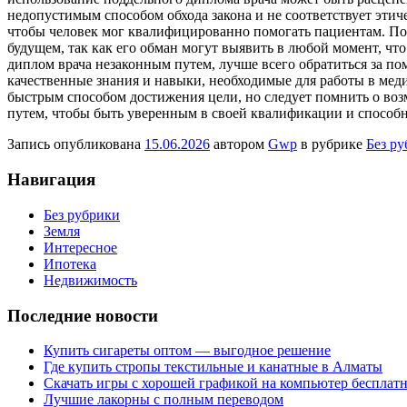
недопустимым способом обхода закона и не соответствует эти
чтобы человек мог квалифицированно помогать пациентам. По
будущем, так как его обман могут выявить в любой момент, что
диплом врача незаконным путем, лучше всего обратиться за п
качественные знания и навыки, необходимые для работы в меди
быстрым способом достижения цели, но следует помнить о воз
путем, чтобы быть уверенным в своей квалификации и способ
Запись опубликована
15.06.2026
автором
Gwp
в рубрике
Без р
Навигация
Без рубрики
Земля
Интересное
Ипотека
Недвижимость
Последние новости
Купить сигареты оптом — выгодное решение
Где купить стропы текстильные и канатные в Алматы
Скачать игры с хорошей графикой на компьютер бесплатн
Лучшие лакорны с полным переводом