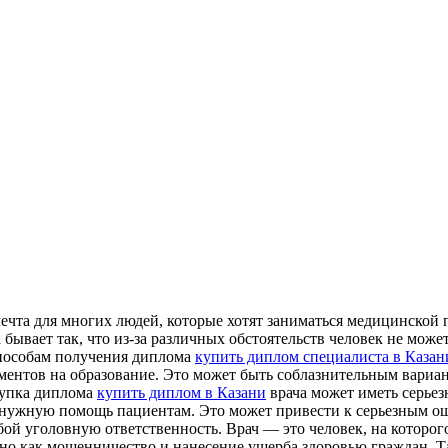
ечта для многих людей, которые хотят заниматься медицинской 
 бывает так, что из-за различных обстоятельств человек не мож
способам получения диплома
купить диплом специалиста в Казан
ентов на образование. Это может быть соблазнительным вариант
окупка диплома
купить диплом в Казани
врача может иметь серьез
ь нужную помощь пациентам. Это может привести к серьезным о
бой уголовную ответственность. Врач — это человек, на которог
но как мошенничество и нанесение ущерба здоровью граждан. Та