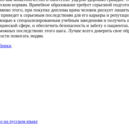
ческим нормам. Врачебное образование требует серьезной подго
мимо этого, при покупке диплома врача человек рискует лишит
 приведет к серьезным последствиям для его карьеры и репутаци
омощью к специализированным учебным заведениям и получить о
цинской сфере, и обеспечить безопасность и заботу о пациентах
можных последствиях этого шага. Лучше всего доверить свое о
ности помогать людям.
убрики
.
о на русском языке