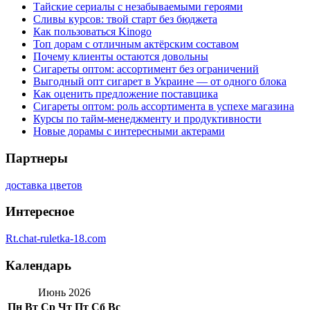
Тайские сериалы с незабываемыми героями
Сливы курсов: твой старт без бюджета
Как пользоваться Kinogo
Топ дорам с отличным актёрским составом
Почему клиенты остаются довольны
Сигареты оптом: ассортимент без ограничений
Выгодный опт сигарет в Украине — от одного блока
Как оценить предложение поставщика
Сигареты оптом: роль ассортимента в успехе магазина
Курсы по тайм-менеджменту и продуктивности
Новые дорамы с интересными актерами
Партнеры
доставка цветов
Интересное
Rt.chat-ruletka-18.com
Календарь
Июнь 2026
Пн
Вт
Ср
Чт
Пт
Сб
Вс