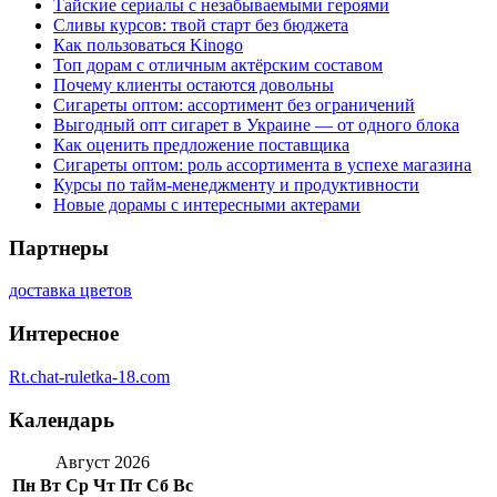
Тайские сериалы с незабываемыми героями
Сливы курсов: твой старт без бюджета
Как пользоваться Kinogo
Топ дорам с отличным актёрским составом
Почему клиенты остаются довольны
Сигареты оптом: ассортимент без ограничений
Выгодный опт сигарет в Украине — от одного блока
Как оценить предложение поставщика
Сигареты оптом: роль ассортимента в успехе магазина
Курсы по тайм-менеджменту и продуктивности
Новые дорамы с интересными актерами
Партнеры
доставка цветов
Интересное
Rt.chat-ruletka-18.com
Календарь
Август 2026
Пн
Вт
Ср
Чт
Пт
Сб
Вс