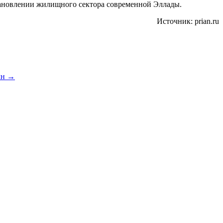
становлении жилищного сектора современной Эллады.
Источник: prian.ru
лн
→