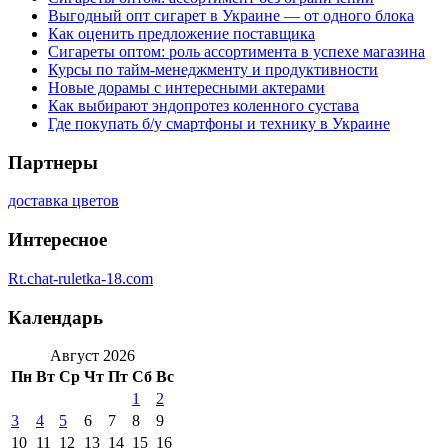
Выгодный опт сигарет в Украине — от одного блока
Как оценить предложение поставщика
Сигареты оптом: роль ассортимента в успехе магазина
Курсы по тайм-менеджменту и продуктивности
Новые дорамы с интересными актерами
Как выбирают эндопротез коленного сустава
Где покупать б/у смартфоны и технику в Украине
Партнеры
доставка цветов
Интересное
Rt.chat-ruletka-18.com
Календарь
Август 2026
Пн
Вт
Ср
Чт
Пт
Сб
Вс
1
2
3
4
5
6
7
8
9
10
11
12
13
14
15
16