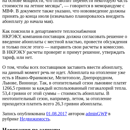
на основе мощности, что позволит перенести
некоторую часть
стоимости на летние месяцы", — говорится в меморандуме с
МВФ. В документе также указано, что нововведение должны
принять до конца июля (изначально планировалось внедрить
абонплату до начала мая).
Как пояснили в департаменте теплоснабжения
НКРЭКУ, компания-поставщик должна согласовать решение о
введение абонплаты с местной властью, провести обсуждения
и только после этого — направить свои расчеты в комиссию.
В НКРЭКУ расчеты проверят и примут решение, утверждать
тариф, или нет.
О том, чтобы всех поставщиков заставить ввести абонплату,
на данный момент речь не идет. Абонплата на отопление уже
есть в Ивано-Франковске, Мелитополе, Днепрорудном,
Львове, Виннице. Так, в отопительный сезон львовяне платят
1266,5 гривни за каждый использованный гигакалорий тепла.
53,4 гривни от этой суммы – стоимость абонплаты. В
неотопительный сезон, например, летом, за отопление
приходится платить всего 26,3 гривни абонплаты.
Запись опубликована
01.08.2017
автором
adminGWP
в
рубрике
Недвижимость
.
Навигация по записям