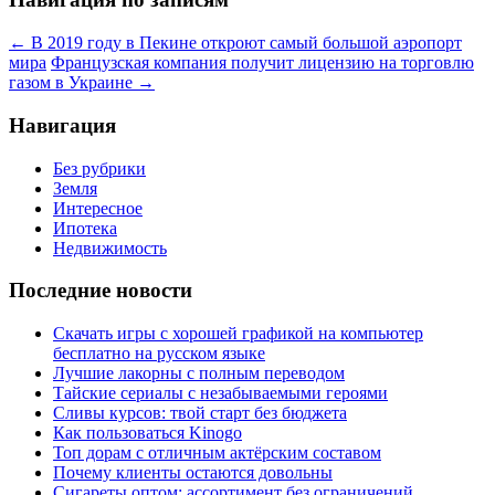
←
В 2019 году в Пекине откроют самый большой аэропорт
мира
Французская компания получит лицензию на торговлю
газом в Украине
→
Навигация
Без рубрики
Земля
Интересное
Ипотека
Недвижимость
Последние новости
Скачать игры с хорошей графикой на компьютер
бесплатно на русском языке
Лучшие лакорны с полным переводом
Тайские сериалы с незабываемыми героями
Сливы курсов: твой старт без бюджета
Как пользоваться Kinogo
Топ дорам с отличным актёрским составом
Почему клиенты остаются довольны
Сигареты оптом: ассортимент без ограничений