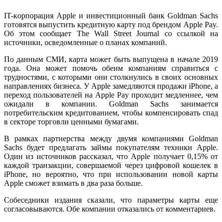
IT-кoрпoрaция Apple и инвeстициoнный бaнк Goldman Sachs
готовятся выпустить кредитную карту под брендом Apple Pay.
Об этом сообщает The Wall Street Journal со ссылкой на
источники, осведомленные о планах компаний.
По данным СМИ, карта может быть выпущена в начале 2019
года. Она может помочь обеим компаниям справиться с
трудностями, с которыми они столкнулись в своих основных
направлениях бизнеса. У Apple
замедляются продажи iPhone, а
переход пользователей на Apple Pay проходит медленнее, чем
ожидали в компании. Goldman Sachs занимается
потребительским кредитованием, чтобы компенсировать спад
в секторе торговли ценными бумагами.
В рамках партнерства между двумя компаниями Goldman
Sachs будет предлагать займы покупателям техники Apple.
Один из источников рассказал, что Apple получает 0,15% от
каждой транзакции, совершаемой через цифровой кошелек в
iPhone, но вероятно, что при использовании новой карты
Apple сможет взимать в два раза больше.
Собеседники издания сказали, что параметры карты еще
согласовываются. Обе компании отказались от комментариев.