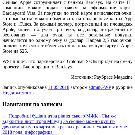
Сейчас Apple сотрудничает с банком Barclays. На сайте IT-
компании можно подать заявку на оформление карты
Barclaycard Visa. За покупки по этой карте начисляются очки,
которые затем можно обменивать на подарочные карты App
Store и iTunes. За каждый доллар, потраченный на площадках
Apple, клиент получает три очка, за доллар, потраченный в
ресторанах, — два очка, за все остальные покупки
начисляется по одному очку за доллар. Набрав 2,5 тыс очков,
пользователь может обменять их на подарочную карту в Apple
Store на $25.
WSJ пишет, что партнерство с Goldman Sachs придет на смену
проекту IT-корпорации с Barclays.
Источник: PaySpace Magazine
Запись опубликована
11.05.2018
автором
adminGWP
в рубрике
Недвижимость
.
Навигация по записям
←
Подробиці будівництва рівненського МЖК «Сім’я»:
відкритий лист Ігоря Мічуди
За сколько можно купить
двухкомнатную квартиру в разных регионах Украины в мае
2018 года: инфографика
→