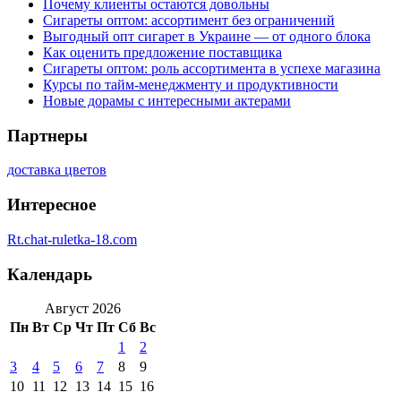
Почему клиенты остаются довольны
Сигареты оптом: ассортимент без ограничений
Выгодный опт сигарет в Украине — от одного блока
Как оценить предложение поставщика
Сигареты оптом: роль ассортимента в успехе магазина
Курсы по тайм-менеджменту и продуктивности
Новые дорамы с интересными актерами
Партнеры
доставка цветов
Интересное
Rt.chat-ruletka-18.com
Календарь
Август 2026
Пн
Вт
Ср
Чт
Пт
Сб
Вс
1
2
3
4
5
6
7
8
9
10
11
12
13
14
15
16