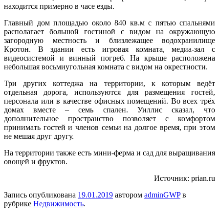
находится примерно в часе езды.
Главный дом площадью около 840 кв.м с пятью спальнями
располагает большой
гостиной с видом на окружающую
загородную местность и близлежащее водохранилище
Кротон. В здании есть игровая комната, медиа-зал с
видеосистемой и винный погреб. На крыше расположена
небольшая восьмиугольная комната с видом на окрестности.
Три других коттеджа на территории, к которым ведёт
отдельная дорога, используются для размещения гостей,
персонала или в качестве офисных помещений. Во всех трёх
домах вместе – семь спален. Уиллис сказал, что
дополнительное пространство позволяет с комфортом
принимать гостей и членов семьи на долгое время, при этом
не мешая друг другу.
На территории также есть мини-ферма и сад для выращивания
овощей и фруктов.
Источник: prian.ru
Запись опубликована
19.01.2019
автором
adminGWP
в
рубрике
Недвижимость
.