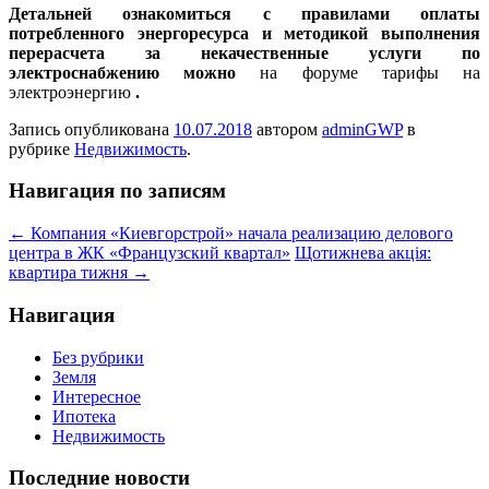
Детальней ознакомиться с правилами оплаты
потребленного энергоресурса и методикой выполнения
перерасчета за некачественные услуги по
электроснабжению можно
на форуме тарифы на
электроэнергию
.
Запись опубликована
10.07.2018
автором
adminGWP
в
рубрике
Недвижимость
.
Навигация по записям
←
Компания «Киевгорстрой» начала реализацию делового
центра в ЖК «Французский квартал»
Щотижнева акція:
квартира тижня
→
Навигация
Без рубрики
Земля
Интересное
Ипотека
Недвижимость
Последние новости