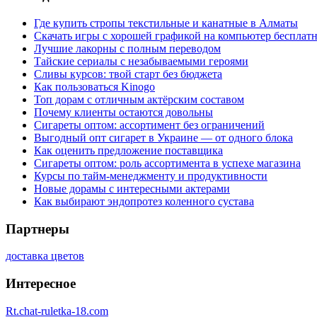
Где купить стропы текстильные и канатные в Алматы
Скачать игры с хорошей графикой на компьютер бесплатн
Лучшие лакорны с полным переводом
Тайские сериалы с незабываемыми героями
Сливы курсов: твой старт без бюджета
Как пользоваться Kinogo
Топ дорам с отличным актёрским составом
Почему клиенты остаются довольны
Сигареты оптом: ассортимент без ограничений
Выгодный опт сигарет в Украине — от одного блока
Как оценить предложение поставщика
Сигареты оптом: роль ассортимента в успехе магазина
Курсы по тайм-менеджменту и продуктивности
Новые дорамы с интересными актерами
Как выбирают эндопротез коленного сустава
Партнеры
доставка цветов
Интересное
Rt.chat-ruletka-18.com