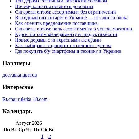
Топ дорам с отличным актёрским составом
Почему клиенты остаются довольны
Сигареты оптом: ассортимент без ограничений
Выгодный опт сигарет в Украине — от одного блока
Как оценить предложение поставщика
Сигареты оптом: роль ассортимента в успехе магазина
Курсы по тайм-менеджменту и продуктивности
Новые дорамы с интересными актерами
Как выбирают эндопротез коленного сустава
Где покупать б/у смартфоны и технику в Украине
Партнеры
доставка цветов
Интересное
Rt.chat-ruletka-18.com
Календарь
Август 2026
Пн
Вт
Ср
Чт
Пт
Сб
Вс
1
2