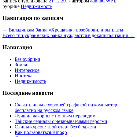
Запись опубликована
21.12.2017
автором
adminGWP
в
рубрике
Недвижимость
.
Навигация по записям
←
Вкладчикам банка «Хрещатик» возобновили выплаты
Всего три украинских банка нуждаются в докапитализации
→
Навигация
Без рубрики
Земля
Интересное
Ипотека
Недвижимость
Последние новости
Скачать игры с хорошей графикой на компьютер
бесплатно на русском языке
Лучшие лакорны с полным переводом
Тайские сериалы с незабываемыми героями
Сливы курсов: твой старт без бюджета
Как пользоваться Kinogo