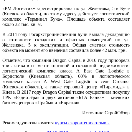
«РМ Логистик» зарегистрирована по ул. Железняка, 5 в Буче
(Киевская область), по этому адресу действует логистический
комплекс «Терминал Буча». Площадь
объекта составляет
около 32 тыс. кв. м.
В 2014 году Госархстройинспекция Бучи выдала декларацию
о готовности складских и офисных помещений по ул.
Железняка, 5 к эксплуатации. Общая сметная стоимость
объекта на момент его введения составила более 42 млн. грн.
Отметим, что компания Dragon Capital в 2016 году приобрела
три актива в сегменте торговой и складской недвижимости:
логистический комплекс класса А East Gate Logistic в
Борисполе (Киевская область), 60% в логистическом
комплексе класса А West Gate Logistic в селе Стоянка
(Киевская область), а также торговый центр «Пирамида» в
Киеве. В 2017 году Dragon Capital также осуществила покупку
ТРК «Радио-Эра» и двух активов «БТА Банка» – киевских
бизнес-центров «Прайм» и «Евразия».
Источник: СтройОбзор
Рекомендую ознакомится
курсы скорочтения отзывы