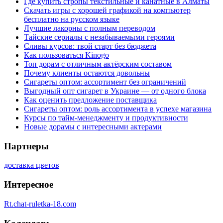
Где купить стропы текстильные и канатные в Алматы
Скачать игры с хорошей графикой на компьютер
бесплатно на русском языке
Лучшие лакорны с полным переводом
Тайские сериалы с незабываемыми героями
Сливы курсов: твой старт без бюджета
Как пользоваться Kinogo
Топ дорам с отличным актёрским составом
Почему клиенты остаются довольны
Сигареты оптом: ассортимент без ограничений
Выгодный опт сигарет в Украине — от одного блока
Как оценить предложение поставщика
Сигареты оптом: роль ассортимента в успехе магазина
Курсы по тайм-менеджменту и продуктивности
Новые дорамы с интересными актерами
Партнеры
доставка цветов
Интересное
Rt.chat-ruletka-18.com