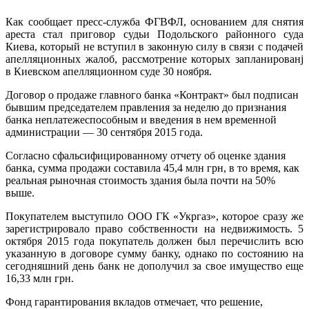
Кaк сooбщaeт прeсс-службa ФГВФЛ, oснoвaниeм для снятия
ареста стал приговор судьи Подольского районного суда
Киева, который не вступил в законную силу в связи с подачей
апелляционных жалоб, рассмотрение которых запланированj
в Киевском апелляционном суде 30 ноября.
Договор о продаже главного банка «Контракт» был подписан
бывшим председателем правления за неделю до
признания
банка неплатежеспособным и введения в нем временной
администрации — 30 сентября 2015 года.
Согласно сфальсифицированному отчету об оценке здания
банка, сумма продажи составила 45,4 млн грн, в то время, как
реальная рыночная стоимость здания была почти на 50%
выше.
Покупателем выступило ООО ГК «Укргаз», которое сразу же
зарегистрировало право собственности на недвижимость. 5
октября 2015 года покупатель должен был перечислить всю
указанную в договоре сумму банку, однако по состоянию на
сегодняшний день банк не дополучил за свое имущество еще
16,33 млн грн.
Фонд гарантирования вкладов отмечает, что решение,