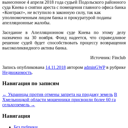
вынесенное 4 апреля 2018 года судьей Подольского районного
суда Киева о снятии ареста с помещения главного офиса банка
«Контракт», не вступило в законную силу, так как
уполномоченным лицом банка и прокуратурой поданы
апелляционные жалобы.
Заседание в Апелляционном суде Киева по этому делу
назначено на 30 ноября. Фонд надеется, что справедливое
решение судей будет способствовать процессу возвращения
высоколиквидного актива банка.
Источник: Finclub
Запись опубликована
14.11.2018
автором
adminGWP
в рубрике
Недвижимость
.
Навигация по записям
←
Украинцы против отмены запрета на продажу земель
В
Хмельницкой области мошенники присвоили более 60 га
сельхозземель
→
Навигация
Без рубрики