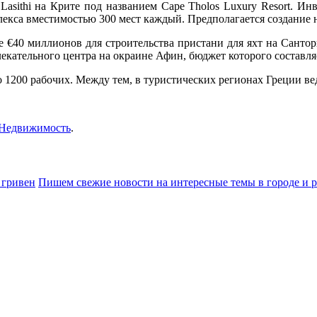
asithi на Крите под названием Cape Tholos Luxury Resort. Ин
екса вместимостью 300 мест каждый. Предполагается создание н
е €40 миллионов для строительства пристани для яхт на Сантор
лекательного центра на окраине Афин, бюджет которого составля
о 1200 рабочих. Между тем, в туристических регионах Греции ве
Недвижимость
.
 гривен
Пишем свежие новости на интересные темы в городе и 