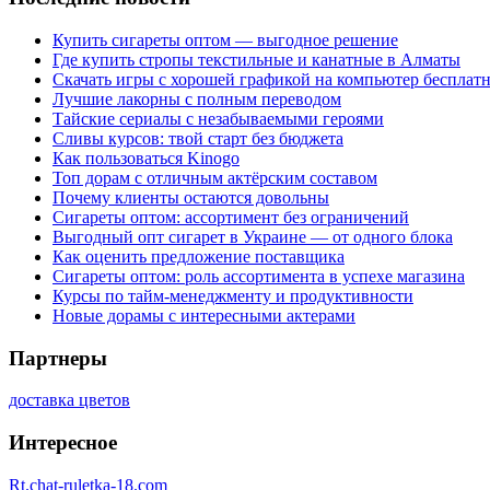
Купить сигареты оптом — выгодное решение
Где купить стропы текстильные и канатные в Алматы
Скачать игры с хорошей графикой на компьютер бесплатн
Лучшие лакорны с полным переводом
Тайские сериалы с незабываемыми героями
Сливы курсов: твой старт без бюджета
Как пользоваться Kinogo
Топ дорам с отличным актёрским составом
Почему клиенты остаются довольны
Сигареты оптом: ассортимент без ограничений
Выгодный опт сигарет в Украине — от одного блока
Как оценить предложение поставщика
Сигареты оптом: роль ассортимента в успехе магазина
Курсы по тайм-менеджменту и продуктивности
Новые дорамы с интересными актерами
Партнеры
доставка цветов
Интересное
Rt.chat-ruletka-18.com