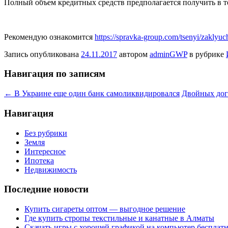
Полный объем кредитных средств предполагается получить в т
Рекомендую ознакомится
https://spravka-group.com/tsenyi/zaklyu
Запись опубликована
24.11.2017
автором
adminGWP
в рубрике
Навигация по записям
←
В Украине еще один банк самоликвидировался
Двойных дог
Навигация
Без рубрики
Земля
Интересное
Ипотека
Недвижимость
Последние новости
Купить сигареты оптом — выгодное решение
Где купить стропы текстильные и канатные в Алматы
Скачать игры с хорошей графикой на компьютер бесплатн