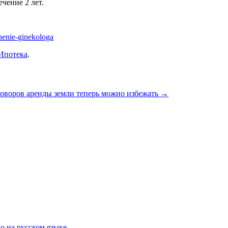
ечение 2 лет.
chenie-ginekologa
Ипотека
.
оворов аренды земли теперь можно избежать
→
о на русском языке