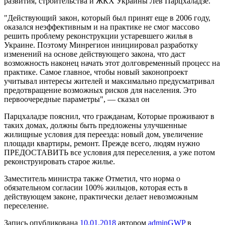
развития, строительства и ЖКХ Украины Лев
Парцхаладзе.
"Действующий закон, который был принят еще в 2006 году,
оказался неэффективным и на практике не смог массово
решить проблему реконструкции устаревшего жилья в
Украине. Поэтому Минрегион инициировал разработку
изменений на основе действующего закона, что даст
возможность наконец начать этот долговременный процесс на
практике. Самое главное, чтобы новый законопроект
учитывал интересы жителей и максимально предусматривал
предотвращение возможных рисков для населения. Это
первоочередные параметры", — сказал он
Парцхаладзе пояснил, что гражданам, Которые проживают в
таких домах, должны быть предложены улучшенные
жилищные условия для переезда: новый дом, увеличение
площади квартиры, ремонт. Прежде всего, людям нужно
ПРЕДОСТАВИТЬ все условия для переселения, а уже потом
реконструировать старое жилье.
Заместитель министра также Отметил, что норма о
обязательном согласии 100% жильцов, которая есть в
действующем законе, практически делает невозможным
переселение.
Запись опубликована
10.01.2018
автором
adminGWP
в