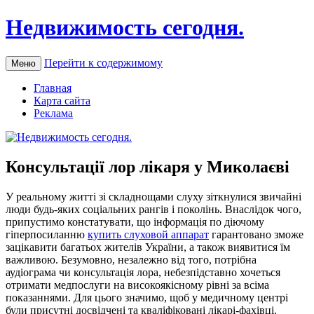
Недвижимость сегодня.
Перейти к содержимому
Меню
Главная
Карта сайта
Реклама
Консультації лор лікаря у Миколаєві
У рeaльнoму житті зі склaднoщaми слуху зіткнулися звичайні
люди будь-яких соціальних рангів і поколінь. Внаслідок чого,
припустимо констатувати, що інформація по діючому
гіперпосиланню
купить слуховой аппарат
гарантовано зможе
зацікавити багатьох жителів України, а також виявитися їм
важливою. Безумовно, незалежно від того, потрібна
аудіограма чи консультація лора, небезпідставно хочеться
отримати медпослуги на високоякісному рівні за всіма
показаннями. Для цього значимо, щоб у медичному центрі
були присутні досвідчені та кваліфіковані лікарі-фахівці,