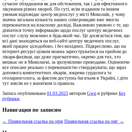
сучасне обладнання як для обстеження, так і для ефективного
лікування різних хвороб. По суті, всім згаданим та іншим
умовам відповідає центр медпослуг у місті Миколаїв, у чому
значна загальна кількість наших співгромадян вже змогла
переконатися на власному досвіді. Важливою умовою є те, що
дізнатися точну інформацію щодо послуг центру медичних
послуг слуху можливо в будь-який час. Це досягається тим, що
всі дані знаходяться на веб-сайті центру медичних послуг,
який працює цілодобово, і без вихідних. Підкреслимо, що на
інтернет-ресурсі цілком можна зареєструватися на прийом до
лікаря-фахівця, що дуже прагматично, окремо для тих, хто
мешкає не в Миколаєві, за зрозумілими приводами. Оцінюючи
все описане реально з переконаністю стверджувати, що зараз
допомога компетентних лікарів, зокрема сурдолога та
отоларинголога, за фактом доступна багатьом в Україні, і діти
тут зовсім не є винятком із правила.
Запись опубликована
01.03.2023
автором
Gwp
в рубрике
Без
рубрики
.
Навигация по записям
←
Правильная ссылка на omg
Правильная ссылка на омг
→