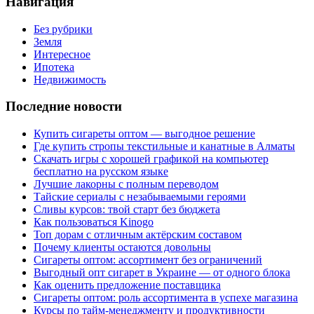
Навигация
Без рубрики
Земля
Интересное
Ипотека
Недвижимость
Последние новости
Купить сигареты оптом — выгодное решение
Где купить стропы текстильные и канатные в Алматы
Скачать игры с хорошей графикой на компьютер
бесплатно на русском языке
Лучшие лакорны с полным переводом
Тайские сериалы с незабываемыми героями
Сливы курсов: твой старт без бюджета
Как пользоваться Kinogo
Топ дорам с отличным актёрским составом
Почему клиенты остаются довольны
Сигареты оптом: ассортимент без ограничений
Выгодный опт сигарет в Украине — от одного блока
Как оценить предложение поставщика
Сигареты оптом: роль ассортимента в успехе магазина
Курсы по тайм-менеджменту и продуктивности